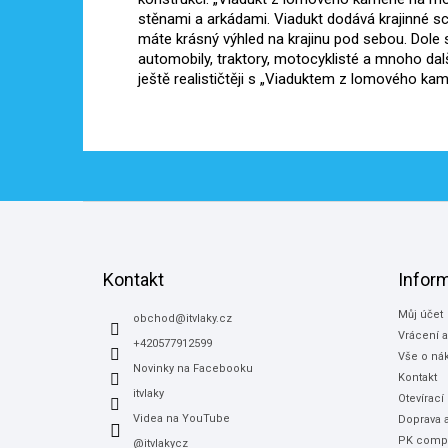
stěnami a arkádami. Viadukt dodává krajinné sce
máte krásný výhled na krajinu pod sebou. Dole si
automobily, traktory, motocyklisté a mnoho dalšíc
ještě realističtěji s „Viaduktem z lomového ka
Z
á
p
a
Kontakt
Infor
t
Můj účet
í
obchod
@
itvlaky.cz
Vrácení 
+420577912599
Vše o ná
Novinky na Facebooku
Kontakt
itvlaky
Otevírací
Videa na YouTube
Doprava a
PK compu
@itvlakycz