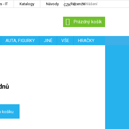
 - IT
Katalogy
Návody
Recenze
Přihlášení
CZK
NÁKUPNÍ
Prázdný košík
KOŠÍK
AUTA, FIGURKY
JINÉ
VŠE
HRAČKY
dnů
o košíku