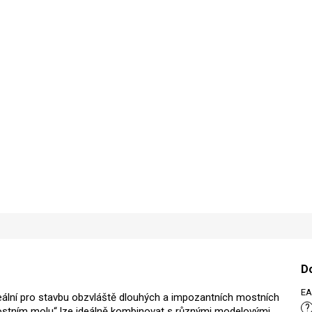
D
E
eální pro stavbu obzvláště dlouhých a impozantních mostních
?
ostním molu“ lze ideálně kombinovat s různými modelovými