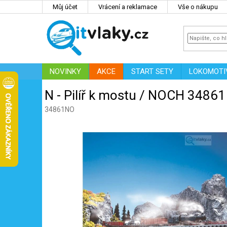
Přejít
Můj účet
Vrácení a reklamace
Vše o nákupu
na
obsah
NOVINKY
AKCE
START SETY
LOKOMOTI
IT
ZNAČKY
N - Pilíř k mostu / NOCH 34861
34861NO