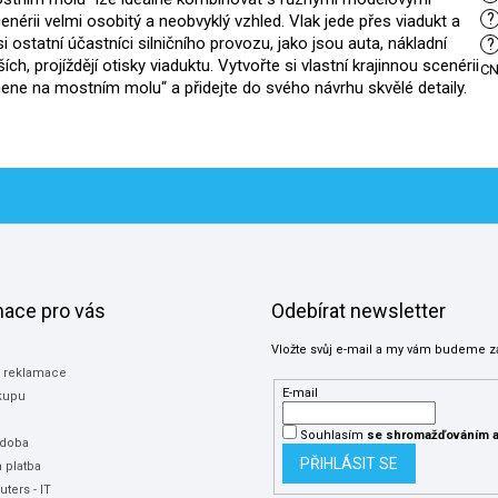
?
nérii velmi osobitý a neobvyklý vzhled. Vlak jede přes viadukt a
 ostatní účastníci silničního provozu, jako jsou auta, nákladní
?
h, projíždějí otisky viaduktu. Vytvořte si vlastní krajinnou scenérii
C
mene na mostním molu“ a přidejte do svého návrhu skvělé detaily.
mace pro vás
Odebírat newsletter
Vložte svůj e-mail a my vám budeme z
a reklamace
E-mail
kupu
Souhlasím
se shromažďováním
a
 doba
PŘIHLÁSIT SE
 platba
ters - IT