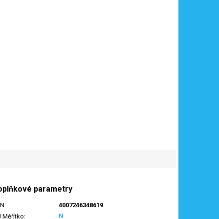
oplňkové parametry
AN
:
4007246348619
N
Měřítko
: