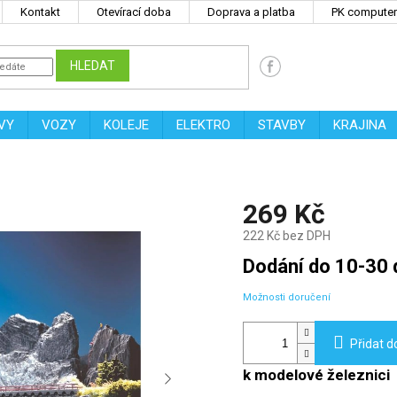
Kontakt
Otevírací doba
Doprava a platba
PK computers
HLEDAT
VY
VOZY
KOLEJE
ELEKTRO
STAVBY
KRAJINA
269 Kč
222 Kč bez DPH
Měrná
Dodání do 10-30 
cena:
Možnosti doručení
Přidat d
k modelové železnici