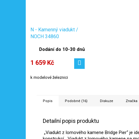
N - Kamenný viadukt /
NOCH 34860
Dodání do 10-30 dnů
1 659 Kč
k modelové železnici
Popis
Podobné (16)
Diskuze
Značka
Detailní popis produktu
„Viadukt z lomového kamene Bridge Pier“ je id
konstrukcí. „Viadukt z lomového kamene na m