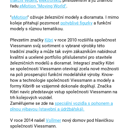
trakční vedení
,
elektroniku
, příslušenství a již známou
řadu
eMotion "Moving World"
.
"
eMotion
" oživuje železniční modely a dioramata. I mimo
koleje přitahují pozornost
pohyblivé figurky
a funkční
modely s různou tematikou.
Převzetím značky
Kibri
v roce 2010 rozšířila společnost
Viessmann svůj sortiment o vybrané výrobky této
tradiční značky a může tak svým zákazníkům nabídnout
kvalitní a ucelené portfolio příslušenství pro stavitele
železničních modelů a dioramat. Integrací značky Kibri
se společnosti Viessmann otevírají zcela nové možnosti
na poli prosperující funkční modelářské výroby. Know-
how a technologie společnosti Viessmann a modely a
formy Kibri® se vzájemně dokonale doplňují. Značka
Kibri navíc představuje vstup společnosti Viessmann na
trh kolejových vozidel.
Zaměřujeme se zde na
speciální vozidla s pohonem a
plnou výbavou (stavební a údržbářská).
V roce 2014 našel
Vollmer
nový domov pod hlavičkou
společnosti Viessmann.