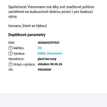
Společnost Viessmann má díky své značkové politice
zaměřené na budoucnost dobrou pozici i pro budoucí
výzvy.
Inovace, které se hýbou!
Doplňkové parametry
EAN
:
4026602397047
?
H0
Měřítko
:
?
KIBRI
,
Viessmann
Výrobce
:
Stavebnice
:
plast barvený
?
skladem 08.06.26
Sklad u výrobce
:
CN
:
95030030
Z
á
p