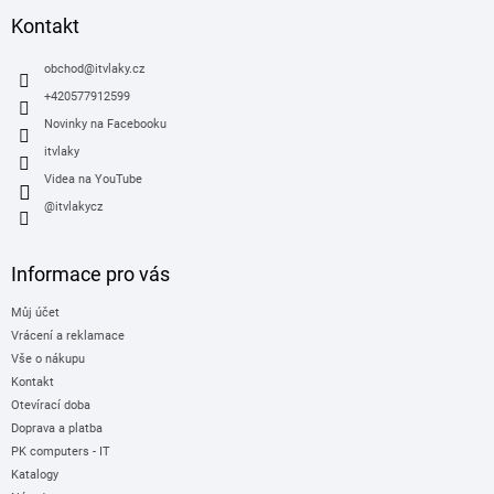
a
Kontakt
t
í
obchod
@
itvlaky.cz
+420577912599
Novinky na Facebooku
itvlaky
Videa na YouTube
@itvlakycz
Informace pro vás
Můj účet
Vrácení a reklamace
Vše o nákupu
Kontakt
Otevírací doba
Doprava a platba
PK computers - IT
Katalogy