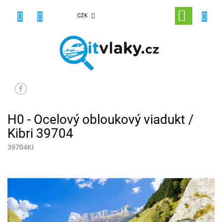
Přejít
na
NÁKUPNÍ
CZK
obsah
KOŠÍK
H0 - Ocelový obloukový viadukt /
Kibri 39704
39704KI