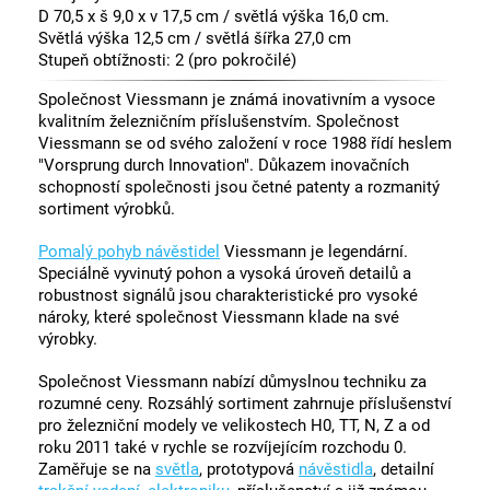
D 70,5 x š 9,0 x v 17,5 cm / světlá výška 16,0 cm.
Světlá výška 12,5 cm / světlá šířka 27,0 cm
Stupeň obtížnosti: 2 (pro pokročilé)
Společnost Viessmann je známá inovativním a vysoce
kvalitním železničním příslušenstvím. Společnost
Viessmann se od svého založení v roce 1988 řídí heslem
"Vorsprung durch Innovation". Důkazem inovačních
schopností společnosti jsou četné patenty a rozmanitý
sortiment výrobků.
Pomalý pohyb návěstidel
Viessmann je legendární.
Speciálně vyvinutý pohon a vysoká úroveň detailů a
robustnost signálů jsou charakteristické pro vysoké
nároky, které společnost Viessmann klade na své
výrobky.
Společnost Viessmann nabízí důmyslnou techniku za
rozumné ceny. Rozsáhlý sortiment zahrnuje příslušenství
pro železniční modely ve velikostech H0, TT, N, Z a od
roku 2011 také v rychle se rozvíjejícím rozchodu 0.
Zaměřuje se na
světla
, prototypová
návěstidla
, detailní