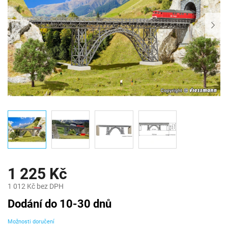
1 225 Kč
1 012 Kč bez DPH
Měrná
Dodání do 10-30 dnů
cena:
Možnosti doručení