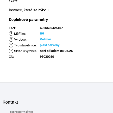
výzvy.
Inovace, které se hýbou!
Doplňkové parametry
EAN
:
4026602425467
?
H0
Měřítko
:
?
Vollmer
Výrobce
:
?
plast barvený
Typ stavebnice
:
?
není skladem 08.06.26
Sklad u výrobce
:
CN
:
95030030
Z
á
p
a
Kontakt
t
í
obchod
@
itvlaky.cz