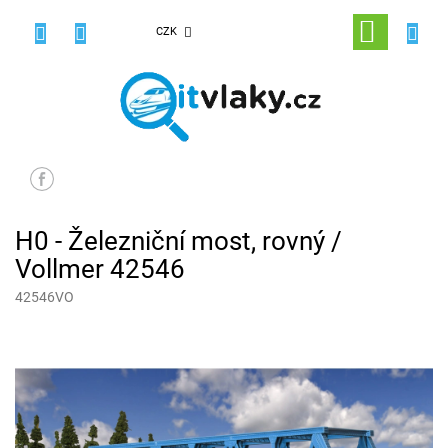
Přejít
na
NÁKUPNÍ
CZK
obsah
KOŠÍK
H0 - Železniční most, rovný /
Vollmer 42546
42546VO