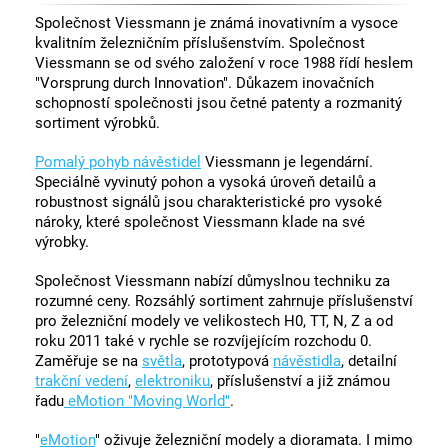
Společnost Viessmann je známá inovativním a vysoce
kvalitním železničním příslušenstvím. Společnost
Viessmann se od svého založení v roce 1988 řídí heslem
"Vorsprung durch Innovation". Důkazem inovačních
schopností společnosti jsou četné patenty a rozmanitý
sortiment výrobků.
Pomalý pohyb návěstidel
Viessmann je legendární.
Speciálně vyvinutý pohon a vysoká úroveň detailů a
robustnost signálů jsou charakteristické pro vysoké
nároky, které společnost Viessmann klade na své
výrobky.
Společnost Viessmann nabízí důmyslnou techniku za
rozumné ceny. Rozsáhlý sortiment zahrnuje příslušenství
pro železniční modely ve velikostech H0, TT, N, Z a od
roku 2011 také v rychle se rozvíjejícím rozchodu 0.
Zaměřuje se na
světla
, prototypová
návěstidla
, detailní
trakční vedení
,
elektroniku
, příslušenství a již známou
řadu
eMotion "Moving World"
.
"
eMotion
" oživuje železniční modely a dioramata. I mimo