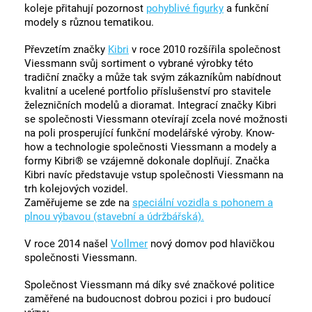
koleje přitahují pozornost
pohyblivé figurky
a funkční
modely s různou tematikou.
Převzetím značky
Kibri
v roce 2010 rozšířila společnost
Viessmann svůj sortiment o vybrané výrobky této
tradiční značky a může tak svým zákazníkům nabídnout
kvalitní a ucelené portfolio příslušenství pro stavitele
železničních modelů a dioramat. Integrací značky Kibri
se společnosti Viessmann otevírají zcela nové možnosti
na poli prosperující funkční modelářské výroby. Know-
how a technologie společnosti Viessmann a modely a
formy Kibri® se vzájemně dokonale doplňují. Značka
Kibri navíc představuje vstup společnosti Viessmann na
trh kolejových vozidel.
Zaměřujeme se zde na
speciální vozidla s pohonem a
plnou výbavou (stavební a údržbářská).
V roce 2014 našel
Vollmer
nový domov pod hlavičkou
společnosti Viessmann.
Společnost Viessmann má díky své značkové politice
zaměřené na budoucnost dobrou pozici i pro budoucí