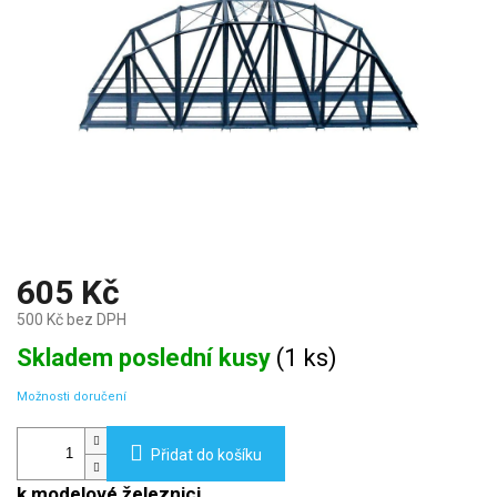
605 Kč
500 Kč bez DPH
Měrná
Skladem poslední kusy
(
1 ks
)
cena:
Možnosti doručení
Přidat do košíku
k modelové železnici