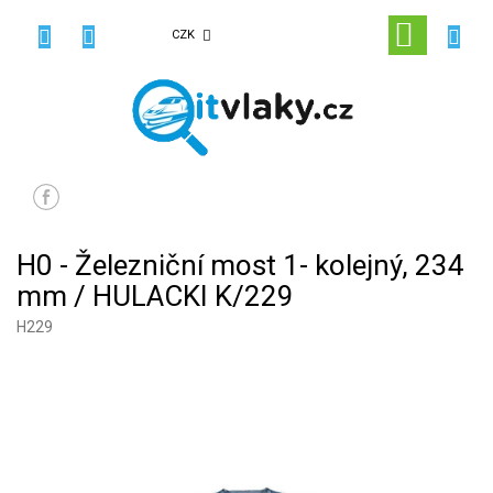
Přejít
na
NÁKUPN
CZK
obsah
KOŠÍK
H0 - Železniční most 1- kolejný, 234
mm / HULACKI K/229
H229