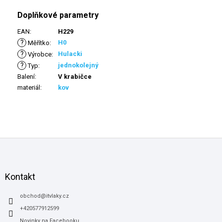
Doplňkové parametry
EAN
:
H229
?
H0
Měřítko
:
?
Hulacki
Výrobce
:
?
jednokolejný
Typ
:
Balení
:
V krabičce
materiál
:
kov
Z
á
p
a
Kontakt
t
í
obchod
@
itvlaky.cz
+420577912599
Novinky na Facebooku