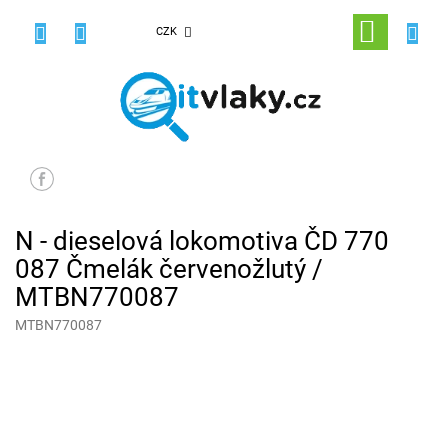
Přejít
na
NÁKUPNÍ
CZK
obsah
KOŠÍK
N - dieselová lokomotiva ČD 770
087 Čmelák červenožlutý /
MTBN770087
MTBN770087