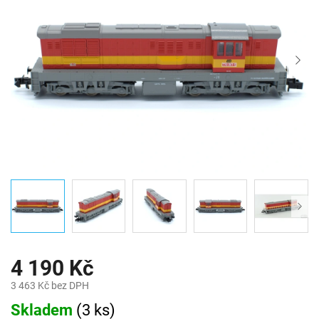
4 190 Kč
3 463 Kč bez DPH
Měrná
Skladem
(
3 ks
)
cena: