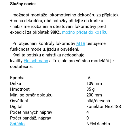
Služby navíc:
- možnost montáže lokomotivního dekodéru za příplatek
+ cena dekodéru, obě položky přidejte do košíku
- nabízíme rozbalení a otestování lokomotivy před
expedicí za příplatek 98Kč,
možno přidat do košíku.
Při objednání kontroly lokomotiv
MTB
testujeme
funkčnost modelu, jízdu a osvětlení.
Kvalita potisku a nástřiku nedosahuje
kvality
Fleischmann
a Trix, ale pro většinu modelářů je
dostatečná.
Epocha
IV.
Délka
109 mm
Hmotnost
85 g
Min. poloměr oblouku
200 mm
Osvětlení
bílá/červená
Digital
konektor Next18S
Počet hnaných náprav
4
Počet bandáž. náprav
0
Spřáhlo
NEM šachta