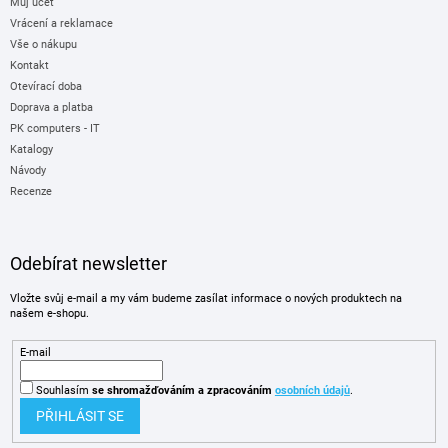
Můj účet
Vrácení a reklamace
Vše o nákupu
Kontakt
Otevírací doba
Doprava a platba
PK computers - IT
Katalogy
Návody
Recenze
Odebírat newsletter
Vložte svůj e-mail a my vám budeme zasílat informace o nových produktech na
našem e-shopu.
E-mail
Souhlasím
se shromažďováním
a zpracováním
osobních údajů
.
PŘIHLÁSIT SE