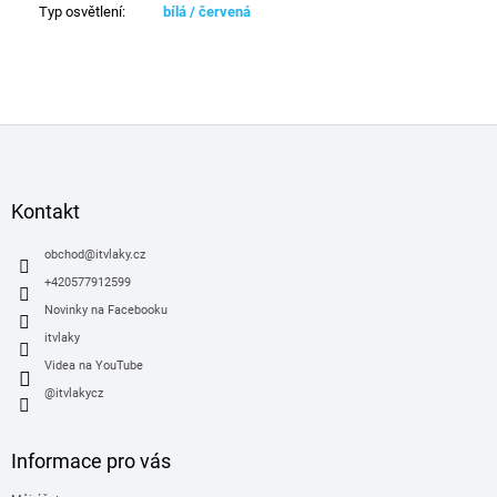
Typ osvětlení
:
bílá / červená
Z
á
p
a
Kontakt
t
í
obchod
@
itvlaky.cz
+420577912599
Novinky na Facebooku
itvlaky
Videa na YouTube
@itvlakycz
Informace pro vás