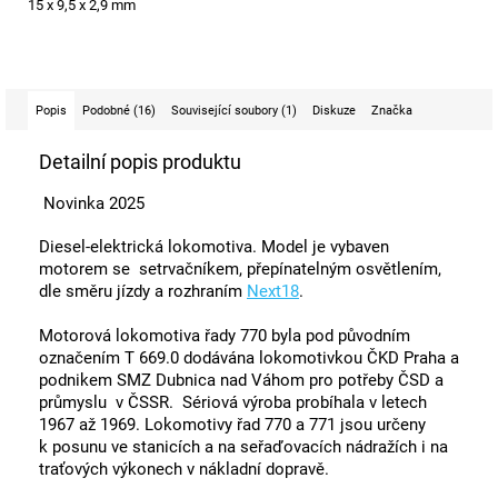
15 x 9,5 x 2,9 mm
Popis
Podobné (16)
Související soubory (1)
Diskuze
Značka
Detailní popis produktu
Novinka 2025
Diesel-elektrická lokomotiva. Model je vybaven
motorem se setrvačníkem, přepínatelným osvětlením,
dle směru jízdy a rozhraním
Next18
.
Motorová lokomotiva řady 770 byla pod původním
označením T 669.0 dodávána lokomotivkou ČKD Praha a
podnikem SMZ Dubnica nad Váhom pro potřeby ČSD a
průmyslu v ČSSR. Sériová výroba probíhala v letech
1967 až 1969. Lokomotivy řad 770 a 771 jsou určeny
k posunu ve stanicích a na seřaďovacích nádražích i na
traťových výkonech v nákladní dopravě.