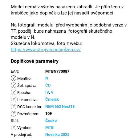
Model nemá z výroby nasazeno zábradlí. Je přiloženo v
krabičce jako doplněk a lze jej nasadit svépomocí.
Na fotografii modelu před vyrobením je podobná verze v
TT, později bude nahrazena fotografií skutečného
modelu v N.
Skutečná lokomotiva, foto z webu:
https://www.strojvedouciplzen.cz/
Doplňkové parametry
EAN
:
MTBN770087
?
N
Měřítko
:
?
ČD
Žel. správa
:
?
IV
,
V
Epocha
:
?
Čmelák
Lokomotiva
:
?
NEM 662 Next18
DCC konektor
:
?
109
Rozměr mm
:
Stát
:
Česko
?
MTB
Výrobce
:
V prodeji od
:
Novinka 2025