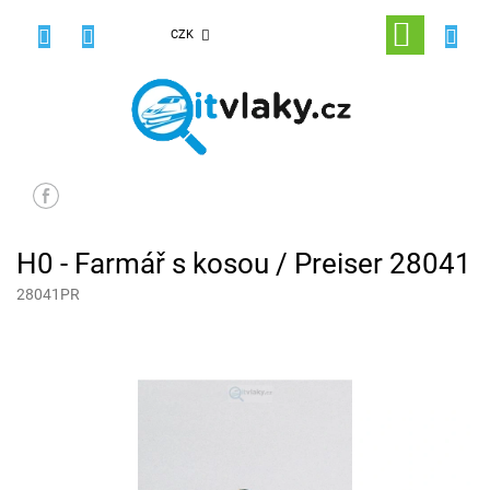
Přejít
na
NÁKUPNÍ
CZK
obsah
KOŠÍK
H0 - Farmář s kosou / Preiser 28041
28041PR