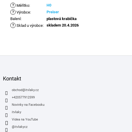
?
H0
Měřítko
:
?
Preiser
Výrobce
:
Balení
:
plastová krabička
?
skladem 20.4.2026
Sklad u výrobce
:
Z
á
p
a
Kontakt
t
í
obchod
@
itvlaky.cz
+420577912599
Novinky na Facebooku
itvlaky
Videa na YouTube
@itvlakycz