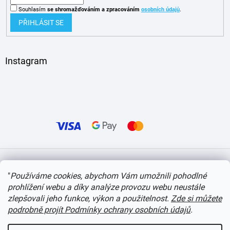
Souhlasím
se shromažďováním
a zpracováním
osobních údajů
.
PŘIHLÁSIT SE
Instagram
Vytvořil Shoptet
"
Používáme cookies, abychom Vám umožnili pohodlné
prohlížení webu a díky analýze provozu webu neustále
Copyright 2026
itvlaky.cz
. Všechna práva vyhrazena.
Upravit nastavení cookies
zlepšovali jeho funkce, výkon a použitelnost.
Zde si můžete
podrobně projít Podmínky ochrany osobních údajů
.