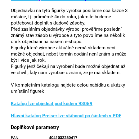
Objednávku na tyto figurky výrobci posíláme cca každé 3
měsíce, tj. průměrně 4x do roka, jakmile budeme
potřebovat doplnit skladové zásoby.
Před zasláním objednávky výrobci prověříme poslední
známý stav zásob u výrobce a tyto povolíme na několik
dní k objednání na našem e-shopu.
Figurky které výrobce aktuálně nemá skladem není
možné objednat, neboť termín dodání není znám a může
být i více jak rok.
Figurky jenž čekají na vyrobení bude možné objednat až
ve chvíli, kdy nám výrobce oznámí, že je má skladem.
V kompletním katalogu najdete celou nabídku a ukázky
umístění figurek
Katalog lze objednat pod kódem 93059
Hlavní katalog Preiser lze stáhnout po částech v PDF
Doplňkové parametry
EAN
:
4041032280417