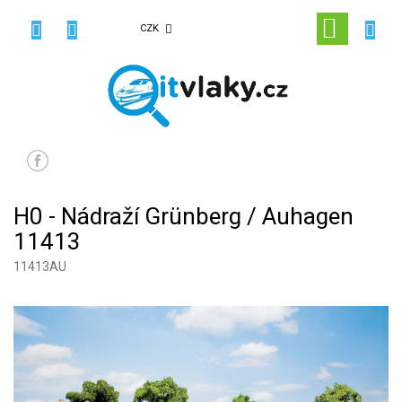
Přejít
na
NÁKUPN
CZK
obsah
KOŠÍK
H0 - Nádraží Grünberg / Auhagen
11413
11413AU