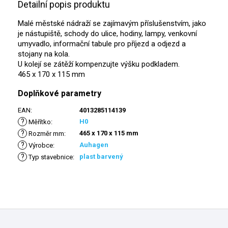
Detailní popis produktu
Malé městské nádraží se zajímavým příslušenstvím, jako
je nástupiště, schody do ulice, hodiny, lampy, venkovní
umyvadlo, informační tabule pro příjezd a odjezd a
stojany na kola.
U kolejí se zátěží kompenzujte výšku podkladem.
465 x 170 x 115 mm
Doplňkové parametry
EAN
:
4013285114139
?
H0
Měřítko
:
?
465 x 170 x 115 mm
Rozměr mm
:
?
Auhagen
Výrobce
:
?
plast barvený
Typ stavebnice
:
Z
á