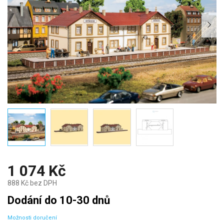
1 074 Kč
888 Kč bez DPH
Měrná
Dodání do 10-30 dnů
cena:
Možnosti doručení