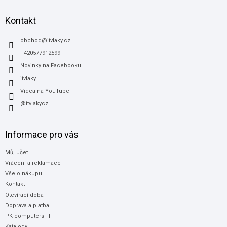
p
a
Kontakt
t
í
obchod
@
itvlaky.cz
+420577912599
Novinky na Facebooku
itvlaky
Videa na YouTube
@itvlakycz
Informace pro vás
Můj účet
Vrácení a reklamace
Vše o nákupu
Kontakt
Otevírací doba
Doprava a platba
PK computers - IT
Katalogy