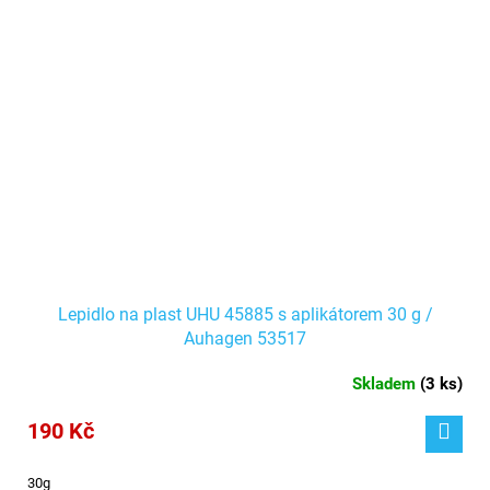
Lepidlo na plast UHU 45885 s aplikátorem 30 g /
Auhagen 53517
Skladem
(
3 ks
)
190 Kč
30g