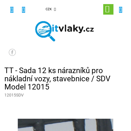
Přejít
na
NÁKUPNÍ
CZK
obsah
KOŠÍK
TT - Sada 12 ks nárazníků pro
nákladní vozy, stavebnice / SDV
Model 12015
12015SDV