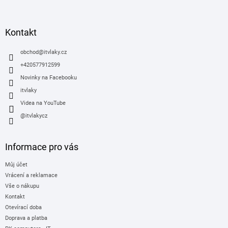
á
p
a
Kontakt
t
í
obchod
@
itvlaky.cz
+420577912599
Novinky na Facebooku
itvlaky
Videa na YouTube
@itvlakycz
Informace pro vás
Můj účet
Vrácení a reklamace
Vše o nákupu
Kontakt
Otevírací doba
Doprava a platba