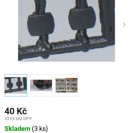
40 Kč
33 Kč bez DPH
Měrná
Skladem
(
3 ks
)
cena: