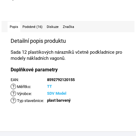
Popis
Podobné (16)
Diskuze
Značka
Detailní popis produktu
Sada 12 plastikových nárazníků včetně podkladnice pro
modely nákladních vagonů.
Doplňkové parametry
EAN
:
8592792120155
?
TT
Měřítko
:
?
SDV Model
Výrobce
:
?
plast barvený
Typ stavebnice
:
Z