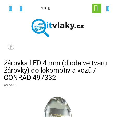
Přejít
na
NÁKUPNÍ
CZK
obsah
KOŠÍK
žárovka LED 4 mm (dioda ve tvaru
žárovky) do lokomotiv a vozů /
CONRAD 497332
497332