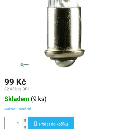
99 Kč
82 Kč bez DPH
Měrná
Skladem
(
9 ks
)
cena:
Možnosti doručení
Přidat do košíku