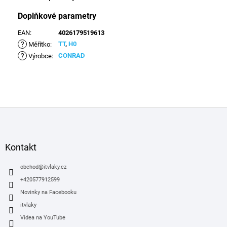
Doplňkové parametry
EAN
:
4026179519613
?
TT
,
H0
Měřítko
:
?
CONRAD
Výrobce
:
Z
á
p
a
Kontakt
t
í
obchod
@
itvlaky.cz
+420577912599
Novinky na Facebooku
itvlaky
Videa na YouTube