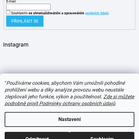
E-mail
Souhlasím
se shromažďováním
a zpracováním
osobních údajů
.
PŘIHLÁSIT SE
Instagram
"
Používáme cookies, abychom Vám umožnili pohodlné
prohlížení webu a díky analýze provozu webu neustále
zlepšovali jeho funkce, výkon a použitelnost.
Zde si můžete
podrobně projít Podmínky ochrany osobních údajů
.
Vytvořil Shoptet
Nastavení
Copyright 2026
itvlaky.cz
. Všechna práva vyhrazena.
Upravit nastavení cookies