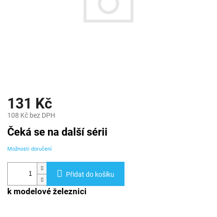
131 Kč
108 Kč bez DPH
Měrná
Čeká se na další sérii
cena:
Možnosti doručení
Přidat do košíku
k modelové železnici