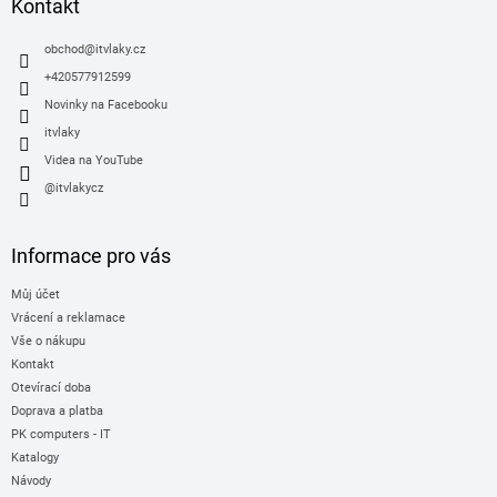
a
Kontakt
t
í
obchod
@
itvlaky.cz
+420577912599
Novinky na Facebooku
itvlaky
Videa na YouTube
@itvlakycz
Informace pro vás
Můj účet
Vrácení a reklamace
Vše o nákupu
Kontakt
Otevírací doba
Doprava a platba
PK computers - IT
Katalogy
Návody