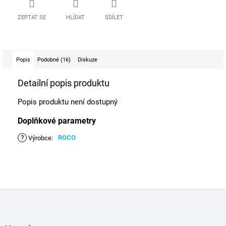
ZEPTAT SE
HLÍDAT
SDÍLET
Popis
Podobné (16)
Diskuze
Detailní popis produktu
Popis produktu není dostupný
Doplňkové parametry
?
ROCO
Výrobce
:
Z
á
p