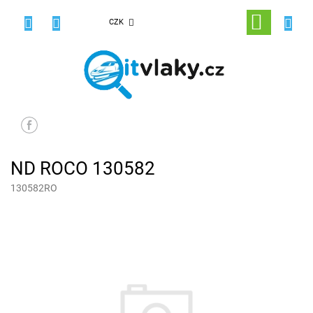
Přejít
na
NÁKUPNÍ
CZK
obsah
KOŠÍK
ND ROCO 130582
130582RO