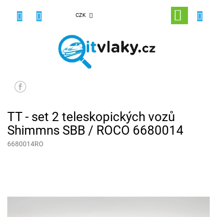
Přejít
na
NÁKUPNÍ
CZK
obsah
KOŠÍK
TT - set 2 teleskopických vozů
Shimmns SBB / ROCO 6680014
6680014RO