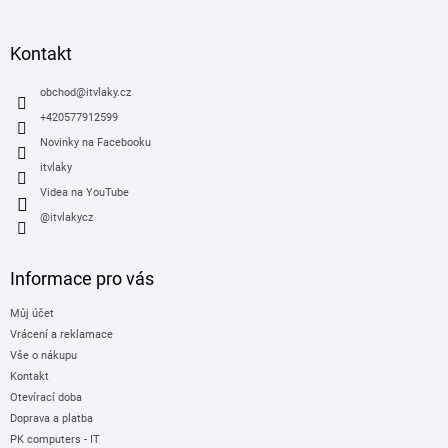
á
p
a
Kontakt
t
í
obchod
@
itvlaky.cz
+420577912599
Novinky na Facebooku
itvlaky
Videa na YouTube
@itvlakycz
Informace pro vás
Můj účet
Vrácení a reklamace
Vše o nákupu
Kontakt
Otevírací doba
Doprava a platba
PK computers - IT