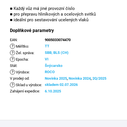
■ Každý vůz má jiné provozní číslo
■ pro přepravu hliníkových a ocelových svitků
■ ideální pro sestavování ucelených vlaků
Doplňkové parametry
EAN
:
9005033074470
?
TT
Měřítko
:
?
SBB, BLS (CH)
Žel. správa
:
?
VI
Epocha
:
Stát
:
Švýcarsko
?
ROCO
Výrobce
:
V prodeji od
:
Novinka 2025
,
Novinka 2024
,
2Q/2025
?
skladem 02.07.2026
Sklad u výrobce
:
Zahájení expedice
:
6.10.2025
Z