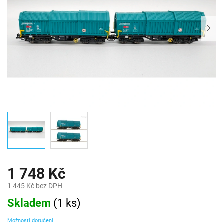
1 748 Kč
1 445 Kč bez DPH
Měrná
Skladem
(
1 ks
)
cena:
Možnosti doručení