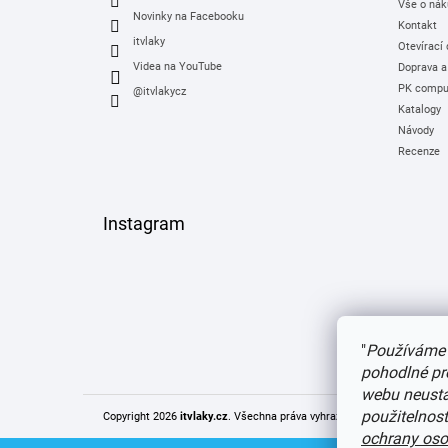
Vše o nák
Novinky na Facebooku
Kontakt
itvlaky
Otevírací
Videa na YouTube
Doprava a
PK comput
@itvlakycz
Katalogy
Návody
Recenze
Instagram
"
Používáme 
pohodlné pr
webu neustál
použitelnos
Copyright 2026
itvlaky.cz
. Všechna práva vyhrazena.
Upravit nastaven
ochrany oso