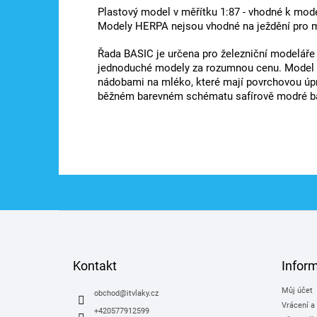
Plastový model v měřítku 1:87 - vhodné k mod
Modely HERPA nejsou vhodné na ježdění pro m
Řada BASIC je určena pro železniční modeláře 
jednoduché modely za rozumnou cenu. Model 
nádobami na mléko, které mají povrchovou úpra
běžném barevném schématu safírově modré ba
Z
á
p
a
Kontakt
Infor
t
Můj účet
í
obchod
@
itvlaky.cz
Vrácení a
+420577912599