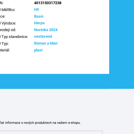
AN
:
4013150317238
H0
Měřítko
:
ice
:
Basic
Herpa
Výrobce
:
prodeji od
:
Novinka 2024
sestavená
Typ stavebnice
:
Roman a Man
Typ
:
teriál
:
plast
ílat informace o nových produktech na našem e-shopu.