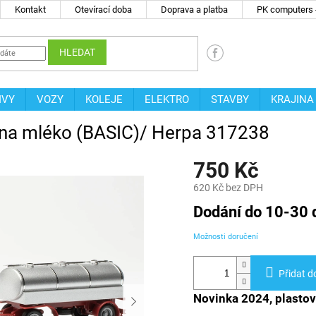
Kontakt
Otevírací doba
Doprava a platba
PK computers -
HLEDAT
IVY
VOZY
KOLEJE
ELEKTRO
STAVBY
KRAJINA
 na mléko (BASIC)/ Herpa 317238
750 Kč
620 Kč bez DPH
Měrná
Dodání do 10-30 
cena:
Možnosti doručení
Přidat d
Novinka 2024, plasto