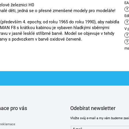
E
elové železnici H0
?
alé děti, jedná se o přesné zmenšené modely pro modeláře!
Ed
(především 4. epochy, od roku 1965 do roku 1990), aby nabídla
?
MAN F8 s krátkou kabinou je vybaven hladkými sběrnými
V 
vu v jasně lesklé stříbrné barvě. Model se objevuje v tehdy
?
rvy s podvozkem v barvě oxidové červeně.
?
ma
mace pro vás
Odebírat newsletter
Vložte svůj e-mail a my vám budeme zas
 reklamace