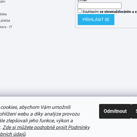
E-mail
upu
Souhlasím
se shromažďováním
a z
 doba
PŘIHLÁSIT SE
 platba
ers - IT
cookies, abychom Vám umožnili
Odmítnout
ohlížení webu a díky analýze provozu
e zlepšovali jeho funkce, výkon a
t.
Zde si můžete podrobně projít Podmínky
í cookies
bních údajů
.