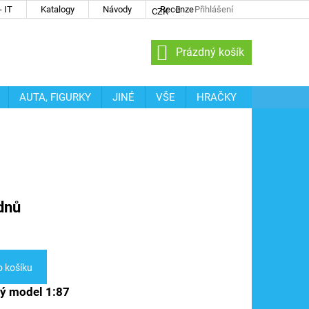
 IT
Katalogy
Návody
Recenze
Přihlášení
CZK
NÁKUPNÍ
Prázdný košík
KOŠÍK
AUTA, FIGURKY
JINÉ
VŠE
HRAČKY
dnů
o košíku
vý model 1:87