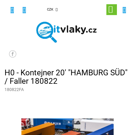
Přejít
na
NÁKUPNÍ
CZK
obsah
KOŠÍK
H0 - Kontejner 20' "HAMBURG SÜD"
/ Faller 180822
180822FA