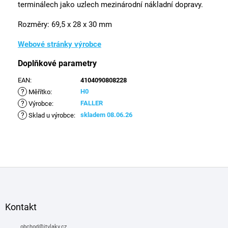
terminálech jako uzlech mezinárodní nákladní dopravy.
Rozměry:
69,5 x 28 x 30 mm
Webové stránky výrobce
Doplňkové parametry
EAN
:
4104090808228
?
H0
Měřítko
:
?
FALLER
Výrobce
:
?
skladem 08.06.26
Sklad u výrobce
:
Z
á
p
a
Kontakt
t
obchod
@
itvlaky.cz