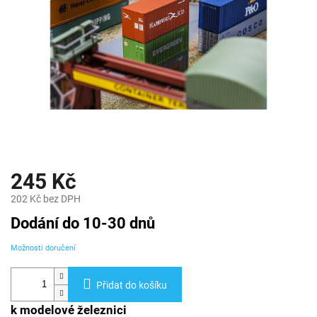
245 Kč
202 Kč bez DPH
Měrná
Dodání do 10-30 dnů
cena:
Možnosti doručení
Přidat do košíku
k modelové železnici