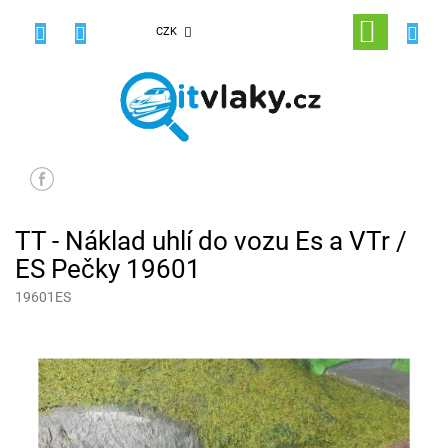
Přejít
na
NÁKUPNÍ
CZK
obsah
KOŠÍK
TT - Náklad uhlí do vozu Es a VTr /
ES Pečky 19601
19601ES