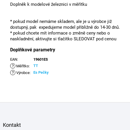
Doplněk k modelové železnici v měřítku
* pokud model nemáme skladem, ale je u výrobce již
dostupný, pak expedujeme model přibližně do 14-30 dnů.
* pokud chcete mít informace o změně ceny nebo o
naskladnění, aktivujte si tlačítko SLEDOVAT pod cenou
Doplňkové parametry
EAN
:
19601ES
?
TT
Měřítko
:
?
Es Pečky
Výrobce
:
Z
á
p
a
Kontakt