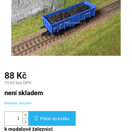
88 Kč
73 Kč bez DPH
Měrná
není skladem
cena:
Možnosti doručení
Přidat do košíku
k modelové železnici