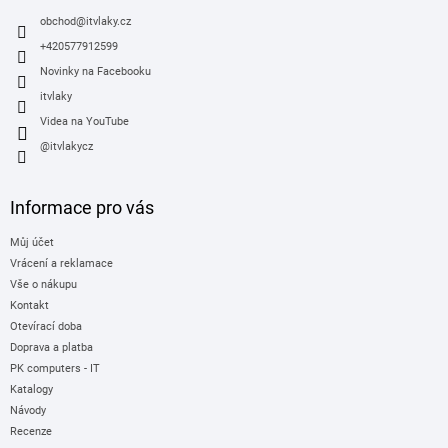
t
í
obchod
@
itvlaky.cz
+420577912599
Novinky na Facebooku
itvlaky
Videa na YouTube
@itvlakycz
Informace pro vás
Můj účet
Vrácení a reklamace
Vše o nákupu
Kontakt
Otevírací doba
Doprava a platba
PK computers - IT
Katalogy
Návody
Recenze