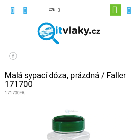
Přejít
na
NÁKUPN
CZK
obsah
KOŠÍK
Malá sypací dóza, prázdná / Faller
171700
171700FA