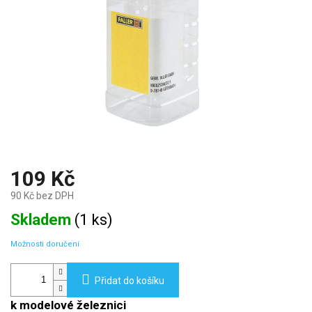
109 Kč
90 Kč bez DPH
Měrná
Skladem
(
1 ks
)
cena:
Možnosti doručení
Přidat do košíku
k modelové železnici