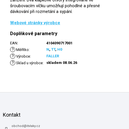
zařízení. Dva klapkové otvory integrované ve
šroubovacím víčku umožňují pohodlné a přesné
dávkování při rozmetání a sypání.
Webové stránky výrobce
Doplňkové parametry
EAN
:
4104090717001
?
N
,
TT
,
H0
Měřítko
:
?
FALLER
Výrobce
:
?
skladem 08.06.26
Sklad u výrobce
:
Z
á
p
a
Kontakt
t
í
obchod
@
itvlaky.cz