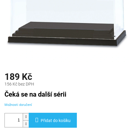
189 Kč
156 Kč bez DPH
Měrná
Čeká se na další sérii
cena:
Možnosti doručení
Přidat do košíku