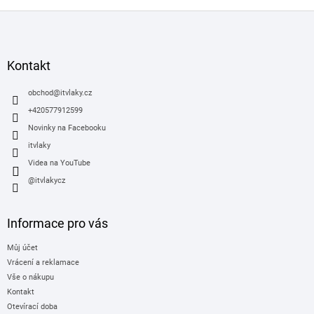
Z
á
p
a
Kontakt
t
í
obchod
@
itvlaky.cz
+420577912599
Novinky na Facebooku
itvlaky
Videa na YouTube
@itvlakycz
Informace pro vás
Můj účet
Vrácení a reklamace
Vše o nákupu
Kontakt
Otevírací doba