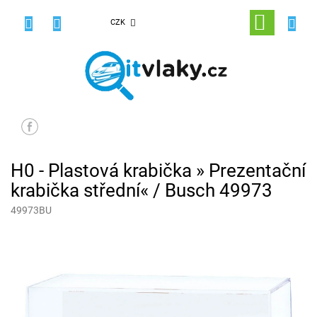
Přejít
na
NÁKUPNÍ
CZK
obsah
KOŠÍK
H0 - Plastová krabička » Prezentační
krabička střední« / Busch 49973
49973BU