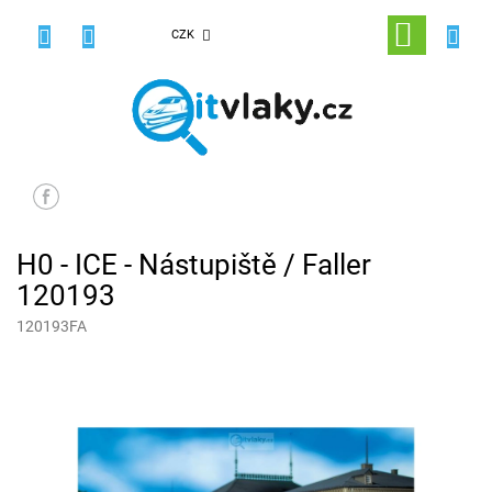
Přejít
na
NÁKUPNÍ
CZK
obsah
KOŠÍK
H0 - ICE - Nástupiště / Faller
120193
120193FA