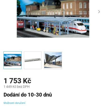
1 753 Kč
1 449 Kč bez DPH
Měrná
Dodání do 10-30 dnů
cena:
Možnosti doručení