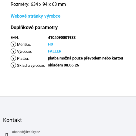
Rozměry:
634 x 94 x 63 mm
Webové stránky výrobce
Doplňkové parametry
EAN
:
4104090001933
?
H0
Měřítko
:
?
FALLER
Výrobce
:
?
platba možná pouze převodem nebo kartou
Platba
:
?
skladem 08.06.26
Sklad u výrobce
:
Z
á
p
a
Kontakt
t
í
obchod
@
itvlaky.cz