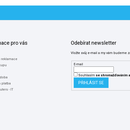
mace pro vás
Odebírat newsletter
Vložte svůj e-mail a my vám budeme z
a reklamace
E-mail
kupu
Souhlasím
se shromažďováním
a
 doba
PŘIHLÁSIT SE
 platba
ters - IT