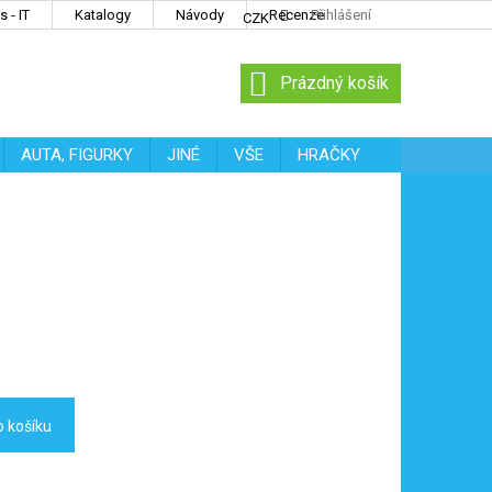
 - IT
Katalogy
Návody
Recenze
Přihlášení
CZK
NÁKUPNÍ
Prázdný košík
KOŠÍK
AUTA, FIGURKY
JINÉ
VŠE
HRAČKY
o košíku