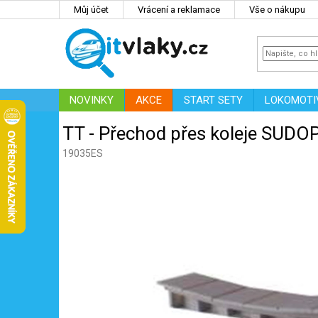
Přejít
Můj účet
Vrácení a reklamace
Vše o nákupu
na
obsah
NOVINKY
AKCE
START SETY
LOKOMOTI
IT
ZNAČKY
TT - Přechod přes koleje SUDO
19035ES