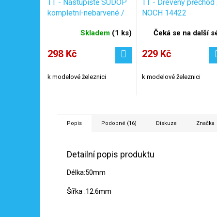
TT - Nástupiště SUDOP
TT - Dřevěný přechod 
kompletní-nebarvené /
NOCH 14422
Es Pečky 19034
Skladem
(
1 ks
)
Čeká se na další sé
298 Kč
229 Kč
k modelové železnici
k modelové železnici
Popis
Podobné (16)
Diskuze
Značka
Detailní popis produktu
Délka:50mm
Šířka :12.6mm