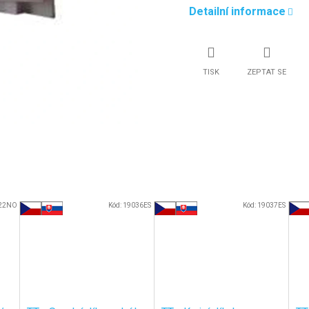
Detailní informace
TISK
ZEPTAT SE
22NO
Kód:
19036ES
Kód:
19037ES