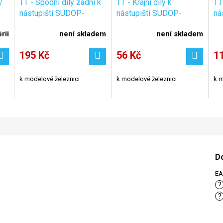
/
TT - Spodní díly zadní k
TT - Krajní díly k
TT
nástupišti SUDOP-
nástupišti SUDOP-
ná
kompletní - nebarvené /
nebarvené / Es Pečky
ne
rii
není skladem
není skladem
Es Pečky 19036
19037
19
195 Kč
56 Kč
1
k modelové železnici
k modelové železnici
k m
D
E
?
?