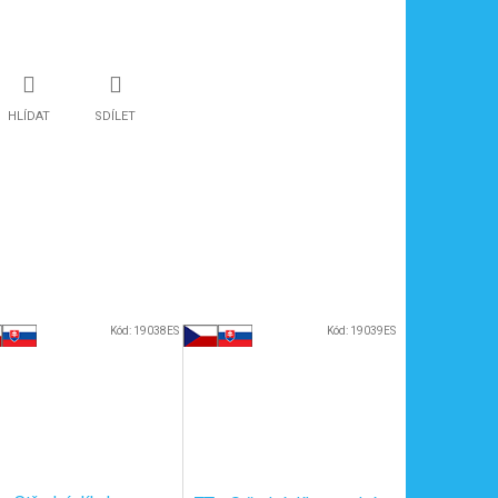
HLÍDAT
SDÍLET
Kód:
19038ES
Kód:
19039ES