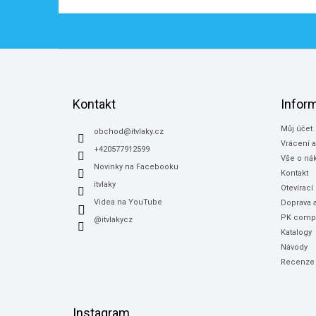
Z
á
p
a
Kontakt
Infor
t
Můj účet
í
obchod
@
itvlaky.cz
Vrácení 
+420577912599
Vše o ná
Novinky na Facebooku
Kontakt
itvlaky
Otevírací
Videa na YouTube
Doprava a
PK compu
@itvlakycz
Katalogy
Návody
Recenze
Instagram