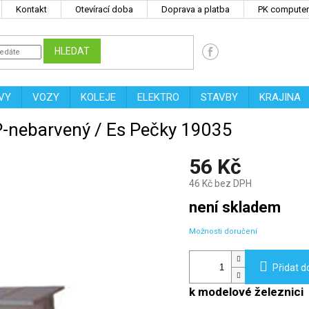
Kontakt
Otevírací doba
Doprava a platba
PK computers
HLEDAT
VY
VOZY
KOLEJE
ELEKTRO
STAVBY
KRAJINA
P-nebarvený / Es Pečky 19035
56 Kč
46 Kč bez DPH
Měrná
není skladem
cena:
Možnosti doručení
Přidat d
k modelové železnici