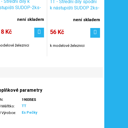
 - Střední díly k
TT - Střední díly spodní
stupišti SUDOP-2ks-
k nástupišti SUDOP 2ks-
barvené / Es Pečky
nebarvené / Es Pečky
není skladem
není skladem
038
19039
18 Kč
56 Kč
odelové železnici
k modelové železnici
oplňkové parametry
AN
:
19035ES
TT
Měřítko
:
Es Pečky
Výrobce
: