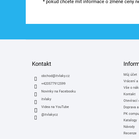
* pokud chcete mít informace o změně ceny ne
Z
á
p
a
Kontakt
Infor
t
Můj účet
í
obchod
@
itvlaky.cz
Vrácení a
+420577912599
Vše o nák
Novinky na Facebooku
Kontakt
itvlaky
Otevírací
Videa na YouTube
Doprava a
PK comput
@itvlakycz
Katalogy
Návody
Recenze