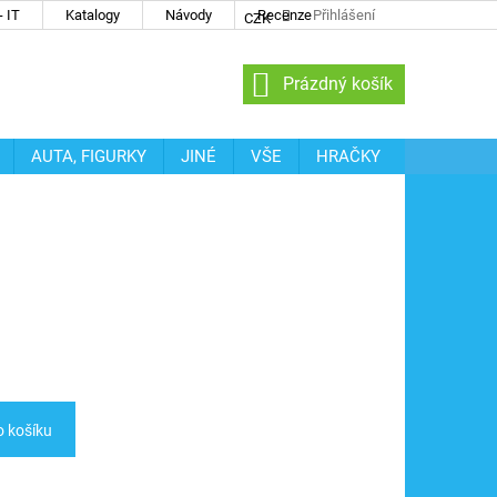
 IT
Katalogy
Návody
Recenze
Přihlášení
CZK
NÁKUPNÍ
Prázdný košík
KOŠÍK
AUTA, FIGURKY
JINÉ
VŠE
HRAČKY
o košíku