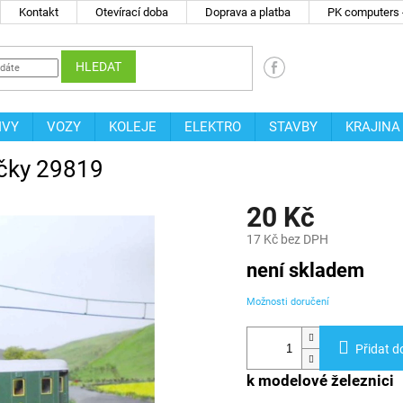
Kontakt
Otevírací doba
Doprava a platba
PK computers -
HLEDAT
IVY
VOZY
KOLEJE
ELEKTRO
STAVBY
KRAJINA
ečky 29819
20 Kč
17 Kč bez DPH
Měrná
není skladem
cena:
Možnosti doručení
Přidat d
k modelové železnici