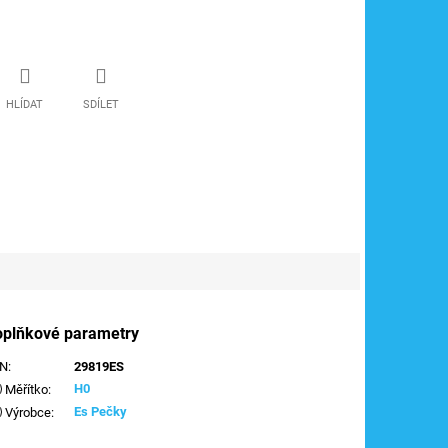
HLÍDAT
SDÍLET
oplňkové parametry
AN
:
29819ES
H0
Měřítko
:
Es Pečky
Výrobce
: