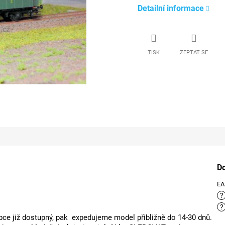
Detailní informace
TISK
ZEPTAT SE
D
E
?
?
ce již dostupný, pak expedujeme model přibližně do 14-30 dnů.