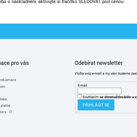
bo o naskladnění, aktivujte si tlačítko SLEDOVAT pod cenou
mace pro vás
Odebírat newsletter
Vložte svůj e-mail a my vám budeme zas
 reklamace
E-mail
upu
Souhlasím
se shromažďováním
a z
 doba
PŘIHLÁSIT SE
 platba
ers - IT