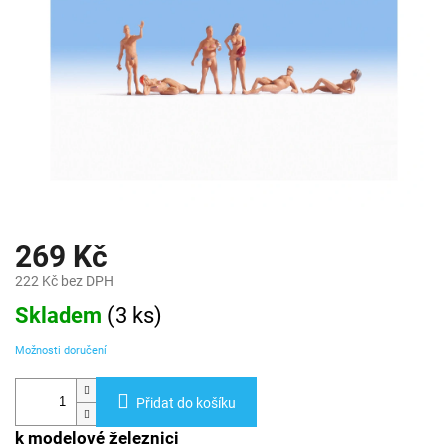
269 Kč
222 Kč bez DPH
Měrná
Skladem
(
3 ks
)
cena:
Možnosti doručení
Přidat do košíku
k modelové železnici