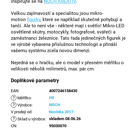
inspirujte se na
NOCH KREATIV
.
Velkou zajímavostí a specialitou jsou mikro-
motion
figurky
, které se například skutečně pohybují a
tančí. Ale to není vše - některé mají i světlo! Mikro-LED
osvětlené skútry, motocykly, fotografové, svářeči a
zaměstnanci železnice. Tato řada jedinečných figurek je
ve výrobě vybavena příslušnou technologií a přináší
vašemu systému zcela novou dimenzi.
Nejedná se o hračku, ale o model v přesném měřítku o
velikosti několik milimetrů, max. pár cm.
Doplňkové parametry
EAN
:
4007246158430
?
H0
Měřítko
:
?
NOCH
Výrobce
:
V prodeji od
:
Novinka 2017
?
skladem 08.06.26
Sklad u výrobce
:
CN
:
95030070