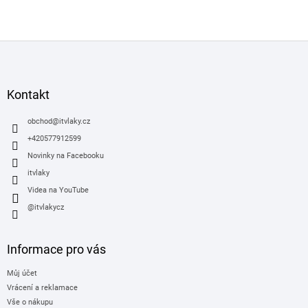
Z
á
p
a
Kontakt
t
í
obchod
@
itvlaky.cz
+420577912599
Novinky na Facebooku
itvlaky
Videa na YouTube
@itvlakycz
Informace pro vás
Můj účet
Vrácení a reklamace
Vše o nákupu