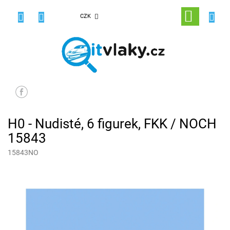
Přejít
na
NÁKUPNÍ
CZK
obsah
KOŠÍK
H0 - Nudisté, 6 figurek, FKK / NOCH
15843
15843NO