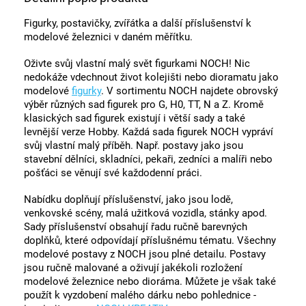
Figurky, postavičky, zvířátka a další příslušenství k
modelové železnici v daném měřítku.
Oživte svůj vlastní malý svět figurkami NOCH! Nic
nedokáže vdechnout život kolejišti nebo dioramatu jako
modelové
figurky
. V sortimentu NOCH najdete obrovský
výběr různých sad figurek pro G, H0, TT, N a Z. Kromě
klasických sad figurek existují i ​​větší sady a také
levnější verze Hobby. Každá sada figurek NOCH vypráví
svůj vlastní malý příběh. Např. postavy jako jsou
stavební dělníci, skladníci, pekaři, zedníci a malíři nebo
pošťáci se věnují své každodenní práci.
Nabídku doplňují příslušenství, jako jsou lodě,
venkovské scény, malá užitková vozidla, stánky apod.
Sady příslušenství obsahují řadu ručně barevných
doplňků, které odpovídají příslušnému tématu. Všechny
modelové postavy z NOCH jsou plné detailu. Postavy
jsou ručně malované a oživují jakékoli rozložení
modelové železnice nebo dioráma. Můžete je však také
použít k vyzdobení malého dárku nebo pohlednice -