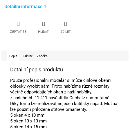
Detailní informace
ZEPTAT SE
HLÍDAT
SDÍLET
Popis
Diskuze
Značka
Detailní popis produktu
Pouze profesionální modelář si může cihlové okenní
oblouky vyrobit sám. Proto nabízíme různé rozměry
včetně odpovídajících oken z naší nabídky.
z našeho čl. 11 411 návěstidla Oschatz samostatně.
Díky tomu lze realizovat nejeden kutilský nápad. Možná
lze použít i přiložené štítové ornamenty.
5 oken 4 x 10 mm
5 oken 13 x 13 mm
5 oken 14 x 15 mm