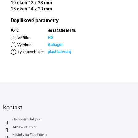
10 oken 12 x 23 mm
15 oken 14 x 23 mm
Doplňkové parametry
EAN
:
4013285416158
?
H0
Měřítko
:
?
Auhagen
Výrobce
:
?
plast barvený
Typ stavebnice
:
Z
á
p
a
Kontakt
t
í
obchod
@
itvlaky.cz
+420577912599
Novinky na Facebooku