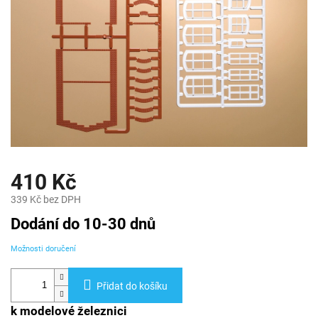
410 Kč
339 Kč bez DPH
Měrná
Dodání do 10-30 dnů
cena:
Možnosti doručení
Přidat do košíku
k modelové železnici