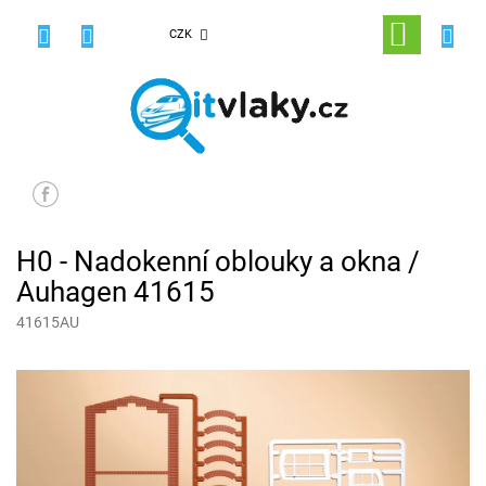
Přejít
na
NÁKUPNÍ
CZK
obsah
KOŠÍK
H0 - Nadokenní oblouky a okna /
Auhagen 41615
41615AU