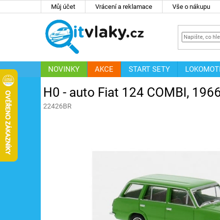
Přejít
Můj účet
Vrácení a reklamace
Vše o nákupu
na
obsah
NOVINKY
AKCE
START SETY
LOKOMOT
IT
ZNAČKY
H0 - auto Fiat 124 COMBI, 1966
22426BR