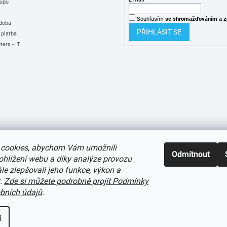
upu
Souhlasím
se shromažďováním
a z
 doba
PŘIHLÁSIT SE
 platba
ers - IT
cookies, abychom Vám umožnili
Odmítnout
ohlížení webu a díky analýze provozu
e zlepšovali jeho funkce, výkon a
t.
Zde si můžete podrobně projít Podmínky
bních údajů
.
í cookies
í