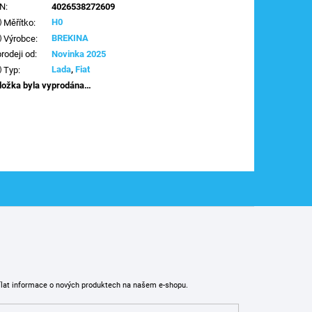
AN
:
4026538272609
H0
Měřítko
:
BREKINA
Výrobce
:
prodeji od
:
Novinka 2025
Lada
,
Fiat
Typ
:
ložka byla vyprodána…
ílat informace o nových produktech na našem e-shopu.