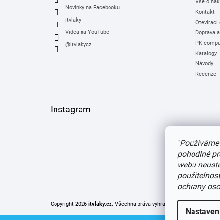
Vše o nák
Novinky na Facebooku
Kontakt
itvlaky
Otevírací
Videa na YouTube
Doprava a
PK comput
@itvlakycz
Katalogy
Návody
Recenze
Instagram
"
Používáme 
pohodlné pr
webu neustál
použitelnos
ochrany oso
Copyright 2026
itvlaky.cz
. Všechna práva vyhrazena.
Upravit nastaven
Nastaven