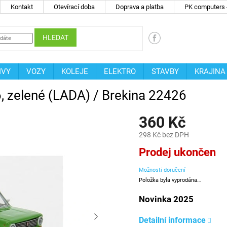
Kontakt
Otevírací doba
Doprava a platba
PK computers -
HLEDAT
IVY
VOZY
KOLEJE
ELEKTRO
STAVBY
KRAJINA
, zelené (LADA) / Brekina 22426
360 Kč
298 Kč bez DPH
Měrná
Prodej ukončen
cena:
Možnosti doručení
Položka byla vyprodána…
Novinka 2025
Detailní informace