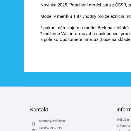
Novinka 2025. Populární model auta z ČSSR, z
Model v měřítku 1:87 vhodný pro železniční m
* pokud máte zájem o model Brekina z letáků,
* můžeme Vás informovat o naskladnění produkt
a políčko Upozorněte mne, až ,,bude na skladě,
Z
á
p
a
Kontakt
Infor
t
Můj účet
í
obchod
@
itvlaky.cz
Vrácení a
+420577912599