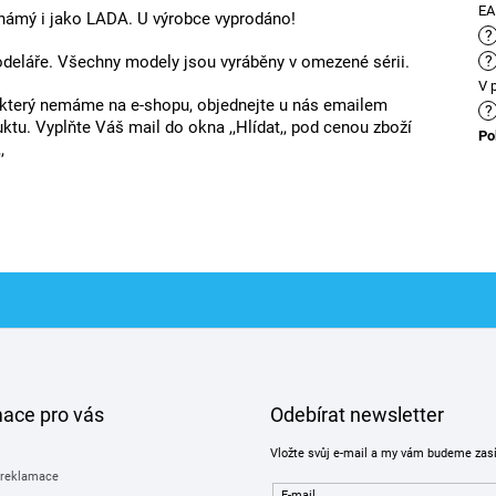
E
námý i jako LADA. U výrobce vyprodáno!
?
odeláře. Všechny modely jsou vyráběny v omezené sérii.
?
V 
 který nemáme na e-shopu, objednejte u nás emailem
?
u. Vyplňte Váš mail do okna ,,Hlídat,, pod cenou zboží
Po
,
mace pro vás
Odebírat newsletter
Vložte svůj e-mail a my vám budeme zas
 reklamace
E-mail