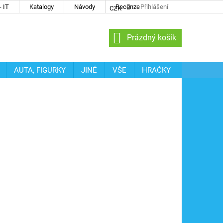
 IT
Katalogy
Návody
Recenze
Přihlášení
CZK
NÁKUPNÍ
Prázdný košík
KOŠÍK
AUTA, FIGURKY
JINÉ
VŠE
HRAČKY