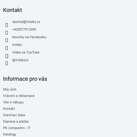
p
a
Kontakt
t
í
obchod
@
itvlaky.cz
+420577912599
Novinky na Facebooku
itvlaky
Videa na YouTube
@itvlakycz
Informace pro vás
Můj účet
Vrácení a reklamace
Vše o nákupu
Kontakt
Otevírací doba
Doprava a platba
PK computers - IT
Katalogy