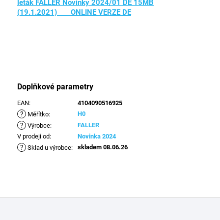
leták FALLER Novinky 2024/01 DE 15MB
(19.1.2021) ONLINE VERZE DE
Doplňkové parametry
EAN
:
4104090516925
?
H0
Měřítko
:
?
FALLER
Výrobce
:
V prodeji od
:
Novinka 2024
?
skladem 08.06.26
Sklad u výrobce
:
Z
á