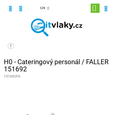
Přejít
na
NÁKUPNÍ
CZK
obsah
KOŠÍK
H0 - Cateringový personál / FALLER
151692
151692FA