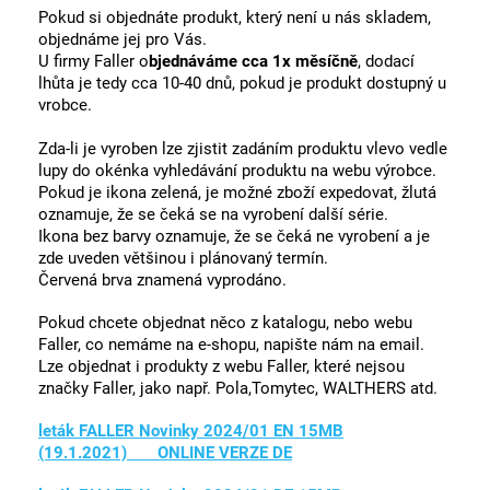
Pokud si objednáte produkt, který není u nás skladem,
objednáme jej pro Vás.
U firmy Faller o
bjednáváme cca 1x měsíčně
, dodací
lhůta je tedy cca 10-40 dnů, pokud je produkt dostupný u
vrobce.
Zda-li je vyroben lze zjistit zadáním produktu vlevo vedle
lupy do okénka vyhledávání produktu na webu výrobce.
Pokud je ikona zelená, je možné zboží expedovat, žlutá
oznamuje, že se čeká se na vyrobení další série.
Ikona bez barvy oznamuje, že se čeká ne vyrobení a je
zde uveden většinou i plánovaný termín.
Červená brva znamená vyprodáno.
Pokud chcete objednat něco z katalogu, nebo webu
Faller, co nemáme na e-shopu, napište nám na email.
Lze objednat i produkty z webu Faller, které nejsou
značky Faller, jako např. Pola,Tomytec, WALTHERS atd.
leták FALLER Novinky 2024/01 EN 15MB
(19.1.2021) ONLINE VERZE DE