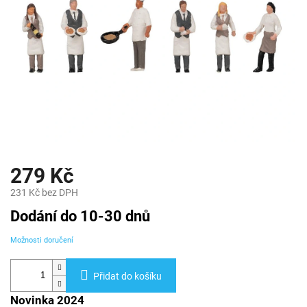
279 Kč
231 Kč bez DPH
Měrná
Dodání do 10-30 dnů
cena:
Možnosti doručení
Přidat do košíku
Novinka 2024