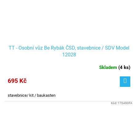
TT - Osobní vůz Be Rybák ČSD, stavebnice / SDV Model
12028
Skladem
(
4 ks
)
695 Kč
stavebnice/ kit / baukasten
Kód:
170490FA