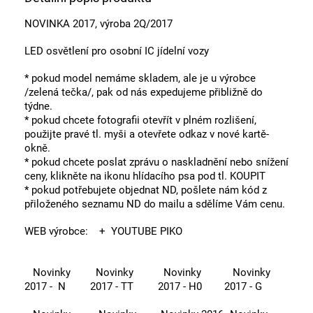
NOVINKA 2017, výroba 2Q/2017
LED osvětlení pro osobní IC jídelní vozy
* pokud model nemáme skladem, ale je u výrobce
/zelená tečka/, pak od nás expedujeme přibližně do
týdne.
* pokud chcete fotografii otevřít v plném rozlišení,
použijte pravé tl. myši a otevřete odkaz v nové kartě-
okně.
* pokud chcete poslat zprávu o naskladnění nebo snížení
ceny, klikněte na ikonu hlídacího psa pod tl. KOUPIT
* pokud potřebujete objednat ND, pošlete nám kód z
přiloženého seznamu ND do mailu a sdělíme Vám cenu.
WEB výrobce:
+ YOUTUBE PIKO
Novinky
Novinky
Novinky
Novinky
2017 - N
2017 - TT
2017 - H0
2017 - G