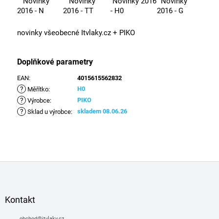
Novinky
Novinky
Novinky 2016
Novinky
2016 - N
2016 - TT
- H0
2016 - G
novinky
všeobecné Itvlaky.cz
+ PIKO
Doplňkové parametry
EAN
:
4015615562832
?
H0
Měřítko
:
?
PIKO
Výrobce
:
?
skladem 08.06.26
Sklad u výrobce
:
Z
á
p
a
Kontakt
t
obchod
@
itvlaky.cz