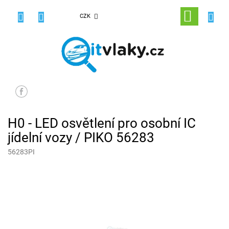
Přejít
na
NÁKUPNÍ
CZK
obsah
KOŠÍK
H0 - LED osvětlení pro osobní IC
jídelní vozy / PIKO 56283
56283PI