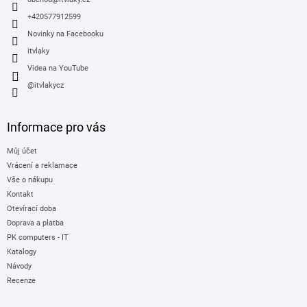
í
+420577912599
Novinky na Facebooku
itvlaky
Videa na YouTube
@itvlakycz
Informace pro vás
Můj účet
Vrácení a reklamace
Vše o nákupu
Kontakt
Otevírací doba
Doprava a platba
PK computers - IT
Katalogy
Návody
Recenze