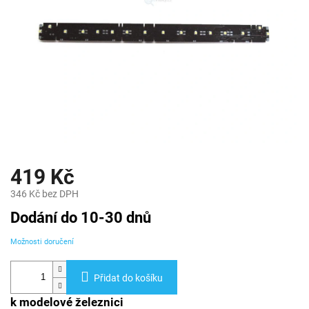
419 Kč
346 Kč bez DPH
Měrná
Dodání do 10-30 dnů
cena:
Možnosti doručení
Přidat do košíku
k modelové železnici