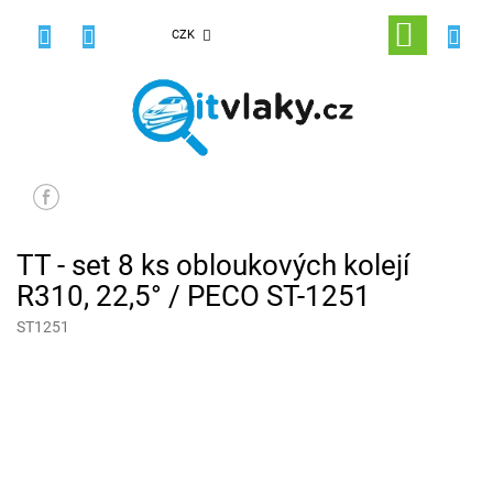
Přejít
na
NÁKUPNÍ
CZK
obsah
KOŠÍK
TT - set 8 ks obloukových kolejí
R310, 22,5° / PECO ST-1251
ST1251