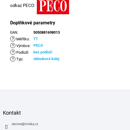
odkaz PECO:
Doplňkové parametry
EAN
:
5050881698013
?
TT
Měřítko
:
?
PECO
Výrobce
:
?
bez podloží
Podloží
:
?
oblouková kolej
Typ
:
Z
á
p
a
Kontakt
t
í
obchod
@
itvlaky.cz