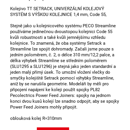
Kolejivo TT SETRACK, UNIVERZÁLNÍ KOLEJOVÝ
SYSTÉM S VÝŠKOU KOLEJNICE 1,4 mm, Code 55,
Stejně jako u kolejnicového systému PECO Streamline
používáme jedinečnou dvoustopou kolejnici Code 55
kvůli robustnosti a také kvůli jemnějšímu vzhledu
kolejnice. To znamená, že oba systémy Setrack a
Streamline lze spojit dohromady. Začali jsme pouze s
jedním poloměrem, č. 2, o délce 310 mm/12,2 palce, a
délka výhybek Streamline se středním poloměrem
(SLU1295 a SLU1296) je stejná jako jeden standardní a
jeden malý přímý úsek. To umožní vložení vlečky do
smyčky kolejiště Setrack pomocí výhybky Streamline,
aniž by se narušila geometrie. Modeláři by měli pro
připojení napájení ke koleji použít spojky PL82
Pecolectrics Power Feed Joiners: spojky na jednom
konci dvou kusů kolejí lze snadno odpojit, aby se spojky
Power Feed Joiners mohly připojit.
oblouková kolej R=310mm