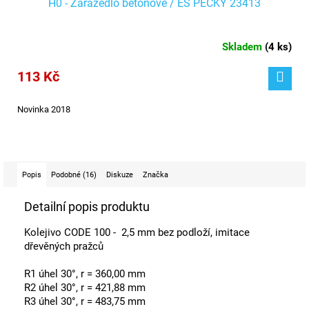
H0 - Zarážedlo betonové / ES PEČKY 23413
Skladem
(
4 ks
)
113 Kč
Novinka 2018
Popis
Podobné (16)
Diskuze
Značka
Detailní popis produktu
Kolejivo CODE 100 - 2,5 mm bez podloží, imitace
dřevěných pražců
R1 úhel 30°, r = 360,00 mm
R2 úhel 30°, r = 421,88 mm
R3 úhel 30°, r = 483,75 mm