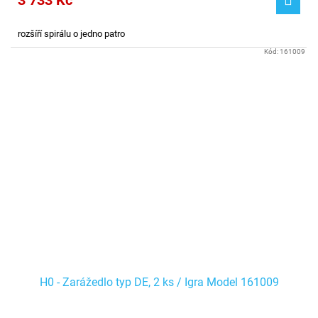
3 733 Kč
rozšíří spirálu o jedno patro
Kód:
161009
H0 - Zarážedlo typ DE, 2 ks / Igra Model 161009