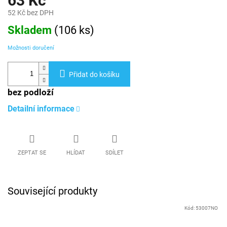
63 Kč
52 Kč bez DPH
Měrná
Skladem
(
106 ks
)
cena:
Možnosti doručení
Přidat do košíku
bez podloží
Detailní informace
ZEPTAT SE
HLÍDAT
SDÍLET
Související produkty
Kód:
53007NO