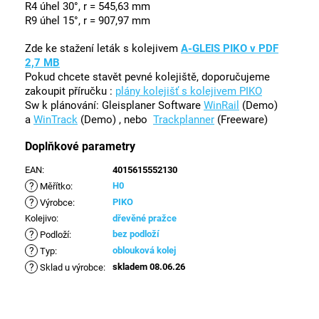
R4 úhel 30°, r = 545,63 mm
R9 úhel 15°, r = 907,97 mm
Zde ke stažení leták s kolejivem
A-GLEIS PIKO v PDF
2,7 MB
Pokud chcete stavět pevné kolejiště, doporučujeme
zakoupit příručku :
plány kolejišť s kolejivem PIKO
Sw k plánování: Gleisplaner Software
WinRail
(Demo)
a
WinTrack
(Demo) , nebo
Trackplanner
(Freeware)
Doplňkové parametry
EAN
:
4015615552130
?
H0
Měřítko
:
?
PIKO
Výrobce
:
Kolejivo
:
dřevěné pražce
?
bez podloží
Podloží
:
?
oblouková kolej
Typ
:
?
skladem 08.06.26
Sklad u výrobce
: