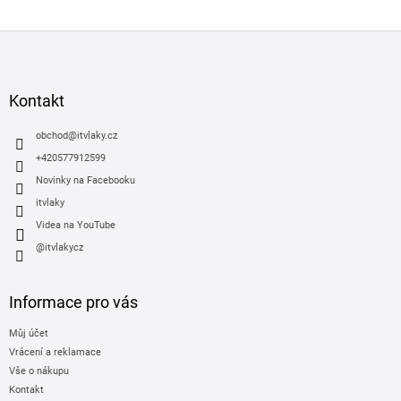
Z
á
p
a
Kontakt
t
í
obchod
@
itvlaky.cz
+420577912599
Novinky na Facebooku
itvlaky
Videa na YouTube
@itvlakycz
Informace pro vás
Můj účet
Vrácení a reklamace
Vše o nákupu
Kontakt