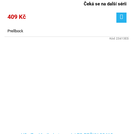
Čeká se na další sérii
409 Kč
Prellbock
Kód:
23413ES