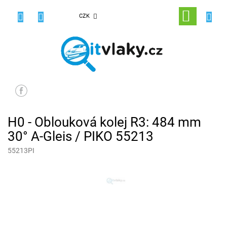
Přejít
na
NÁKUPNÍ
CZK
obsah
KOŠÍK
H0 - Oblouková kolej R3: 484 mm
30° A-Gleis / PIKO 55213
55213PI