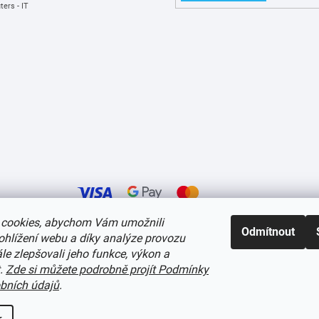
ers - IT
cookies, abychom Vám umožnili
Odmítnout
ohlížení webu a díky analýze provozu
í cookies
e zlepšovali jeho funkce, výkon a
t.
Zde si můžete podrobně projít Podmínky
bních údajů
.