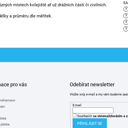
E
různých místech kolejiště ať už drážních částí či civilních.
?
délky a průměru dle měřítek.
?
?
?
mace pro vás
Odebírat newsletter
Vložte svůj e-mail a my vám budeme zas
 reklamace
E-mail
upu
Souhlasím
se shromažďováním
a z
 doba
PŘIHLÁSIT SE
 platba