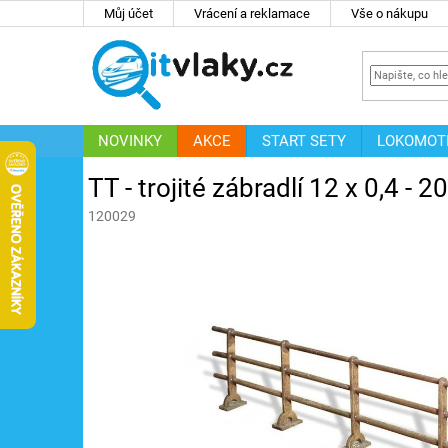
Přejít
Můj účet
Vrácení a reklamace
Vše o nákupu
na
obsah
NOVINKY
AKCE
START SETY
LOKOMOT
IT
ZNAČKY
TT - trojité zábradlí 12 x 0,4
120029