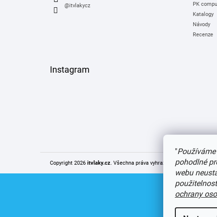
PK comput
@itvlakycz
Katalogy
Návody
Recenze
Instagram
"
Používáme 
pohodlné pr
Copyright 2026
itvlaky.cz
. Všechna práva vyhrazena.
Upravit nastaven
webu neustál
použitelnos
ochrany oso