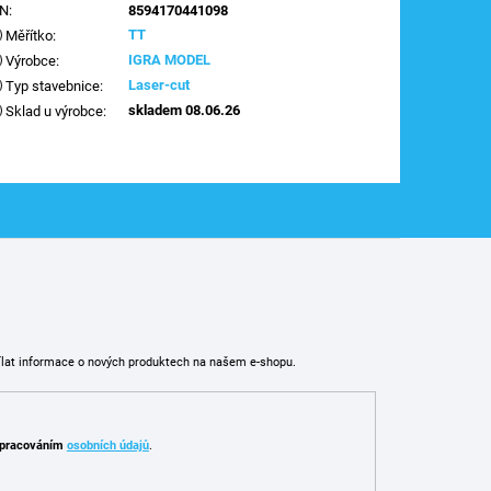
AN
:
8594170441098
TT
Měřítko
:
IGRA MODEL
Výrobce
:
Laser-cut
Typ stavebnice
:
skladem 08.06.26
Sklad u výrobce
:
ílat informace o nových produktech na našem e-shopu.
pracováním
osobních údajů
.