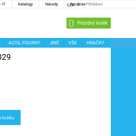
 IT
Katalogy
Návody
Recenze
Přihlášení
CZK
NÁKUPNÍ
Prázdný košík
KOŠÍK
AUTA, FIGURKY
JINÉ
VŠE
HRAČKY
0029
o košíku