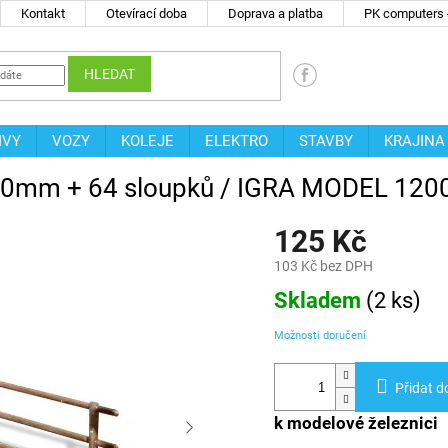
Kontakt
Otevírací doba
Doprava a platba
PK computers -
HLEDAT
IVY
VOZY
KOLEJE
ELEKTRO
STAVBY
KRAJINA
 - 200mm + 64 sloupků / IGRA MODEL 12
125 Kč
103 Kč bez DPH
Měrná
Skladem
(
2 ks
)
cena:
Možnosti doručení
Přidat d
k modelové železnici