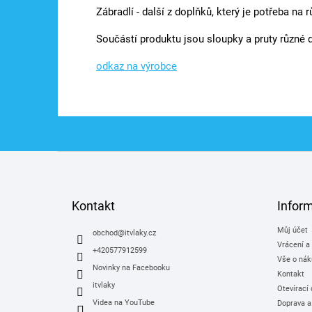
Zábradlí - další z doplňků, který je potřeba na 
Součástí produktu jsou sloupky a pruty různé 
odkaz na výrobce
Z
á
p
a
Kontakt
Infor
t
Můj účet
í
obchod
@
itvlaky.cz
Vrácení a
+420577912599
Vše o nák
Novinky na Facebooku
Kontakt
itvlaky
Otevírací
Videa na YouTube
Doprava a