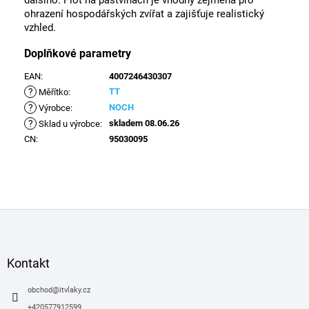
dalšího. Plot na pastvinách je vhodný zejména pro
ohrazení hospodářských zvířat a zajišťuje realistický
vzhled.
Doplňkové parametry
EAN
:
4007246430307
?
TT
Měřítko
:
?
NOCH
Výrobce
:
?
skladem 08.06.26
Sklad u výrobce
:
CN
:
95030095
Z
á
p
a
Kontakt
t
í
obchod
@
itvlaky.cz
+420577912599