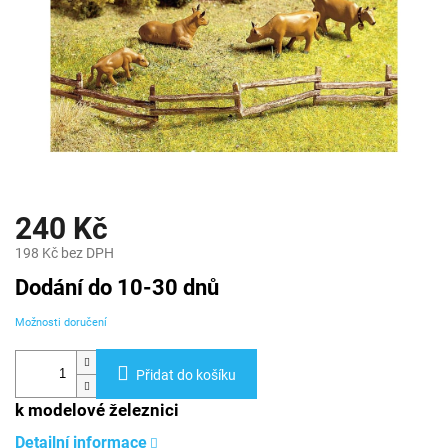
240 Kč
198 Kč bez DPH
Měrná
Dodání do 10-30 dnů
cena:
Možnosti doručení
Přidat do košíku
k modelové železnici
Detailní informace