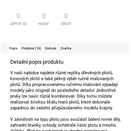
ZEPTAT SE
HLÍDAT
SDÍLET
Popis
Podobné (16)
Diskuze
Značka
Detailní popis produktu
V naší nabídce najdete různé repliky dřevěných plotů,
kovových plotů a také pěkný výběr ručně malovaných
plotů. Díky propracovanému ručnímu malování vypadají
modely jako originál do posledního detailu! Jednotlivé
prvky lze navíc různě kombinovat. Díky tomu můžete
realizovat širokou škálu tvarů plotů, které dokonale
zapadnou do vašeho přizpůsobeného modelu krajiny.
V závislosti na typu plotu jsou součástí balení rovné díly,
zahradní branky, vchody, zchátralé části plotu a mnoho