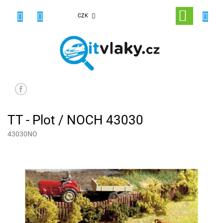
Přejít
na
NÁKUPNÍ
CZK
obsah
KOŠÍK
TT - Plot / NOCH 43030
43030NO