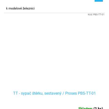
k modelové železnici
Kód:
PBS-TT-01
TT - sypač štěrku, sestavený / Proses PBS-TT-01
Skladem
(
2 ks
)