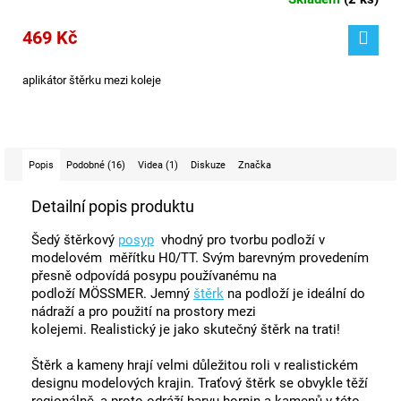
469 Kč
aplikátor štěrku mezi koleje
Popis
Podobné (16)
Videa (1)
Diskuze
Značka
Detailní popis produktu
Šedý štěrkový
posyp
vhodný pro tvorbu podloží v
modelovém měřítku H0/TT. Svým barevným provedením
přesně odpovídá posypu používanému na
podloží MÖSSMER. Jemný
štěrk
na podloží je ideální do
nádraží a pro použití na prostory mezi
kolejemi.
Realistický je jako skutečný štěrk na trati!
Štěrk a kameny hrají velmi důležitou roli v realistickém
designu modelových krajin.
Traťový štěrk se obvykle těží