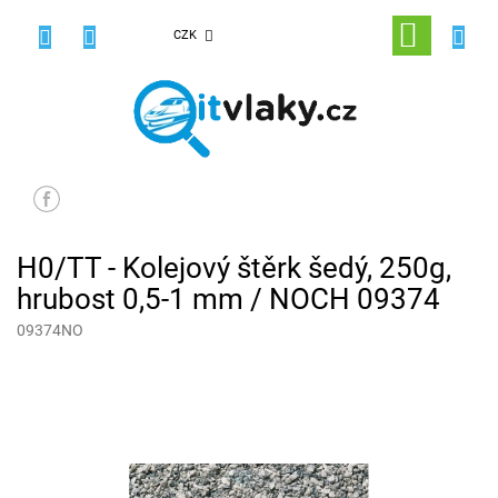
Přejít
na
NÁKUPNÍ
CZK
obsah
KOŠÍK
H0/TT - Kolejový štěrk šedý, 250g,
hrubost 0,5-1 mm / NOCH 09374
09374NO