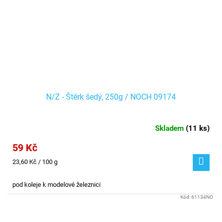
N/Z - Štěrk šedý, 250g / NOCH 09174
Skladem
(
11 ks
)
59 Kč
Měrná
23,60 Kč / 100 g
cena:
pod koleje k modelové železnici
Kód:
61134NO