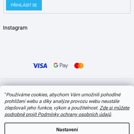
PŘIHLÁSIT SE
Instagram
Vytvořil Shoptet
"
Používáme cookies, abychom Vám umožnili pohodlné
prohlížení webu a díky analýze provozu webu neustále
Copyright 2026
itvlaky.cz
. Všechna práva vyhrazena.
Upravit nastavení cookies
zlepšovali jeho funkce, výkon a použitelnost.
Zde si můžete
podrobně projít Podmínky ochrany osobních údajů
.
Nastavení