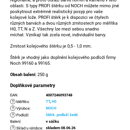
regionálně, a proto odráží barvu hornin a kamenů v této
oblasti.
S typy PROFI štěrku od NOCH můžete mimo jiné
poskytnout extrémně realistický posyp pro vaše
kolejové lože.
PROFI štěrk je k dispozici ve čtyřech
různých barvách a dvou různých zrnitostech pro měřítka
H0, TT, N a Z.
Všechny lze mezi sebou snadno
míchat.
Vznikají tak zcela nové, individuální barvy.
Zrnitost kolejového štěrku je 0,5 - 1,0 mm.
Štěrk je vhodný jako doplnění kolejového podloží firmy
Noch 99160 a 99165.
Obsah balení:
250 g
Doplňkové parametry
EAN
:
4007246093748
?
TT
,
H0
Měřítko
:
?
NOCH
Výrobce
:
?
štěrk. podloží šedé
Podloží
:
Balení
:
v sáčku
?
skladem 08.06.26
Sklad u výrobce
: