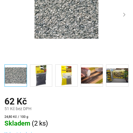
62 Kč
51 Kč bez DPH
Měrná
24,80 Kč / 100 g
cena:
Skladem
(
2 ks
)