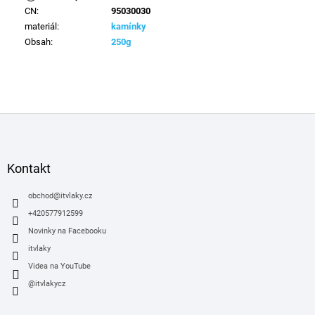
CN
:
95030030
materiál
:
kamínky
Obsah
:
250g
Z
á
p
a
Kontakt
t
í
obchod
@
itvlaky.cz
+420577912599
Novinky na Facebooku
itvlaky
Videa na YouTube
@itvlakycz