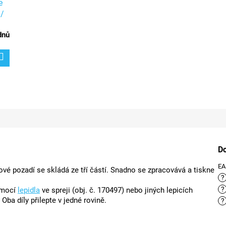
e
/
dnů
D
E
lové pozadí se skládá ze tří částí. Snadno se zpracovává a tiskne
?
?
omocí
lepidla
ve spreji (obj. č. 170497) nebo jiných lepicích
ba díly přilepte v jedné rovině.
?