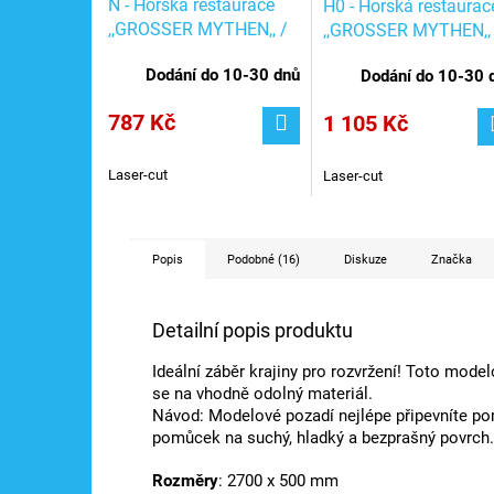
N - Horská restaurace
H0 - Horská restaurac
,,GROSSER MYTHEN,, /
,,GROSSER MYTHEN,, 
NOCH 63800
NOCH 65800
Dodání do 10-30 dnů
Dodání do 10-30 
787 Kč
1 105 Kč
Laser-cut
Laser-cut
Popis
Podobné (16)
Diskuze
Značka
Detailní popis produktu
Ideální záběr krajiny pro rozvržení! Toto mode
se na vhodně odolný materiál.
Návod: Modelové pozadí nejlépe připevníte p
pomůcek na suchý, hladký a bezprašný povrch. O
Rozměry
: 2700 x 500 mm