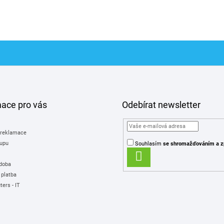
mace pro vás
Odebírat newsletter
 reklamace
upu
Souhlasím
se shromažďováním
a z
PŘIHLÁSIT
 doba
SE
 platba
ers - IT