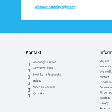
Webové stránky výrobce
Z
á
p
a
Kontakt
Infor
t
Můj účet
í
obchod
@
itvlaky.cz
Vrácení a
+420577912599
Vše o nák
Novinky na Facebooku
Kontakt
itvlaky
Otevírací
Videa na YouTube
Doprava a
PK comput
@itvlakycz
Katalogy
Návody
Recenze