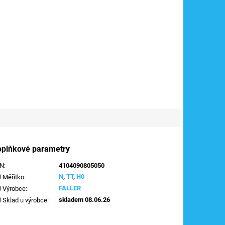
oplňkové parametry
AN
:
4104090805050
N
,
TT
,
H0
Měřítko
:
FALLER
Výrobce
:
skladem 08.06.26
Sklad u výrobce
: