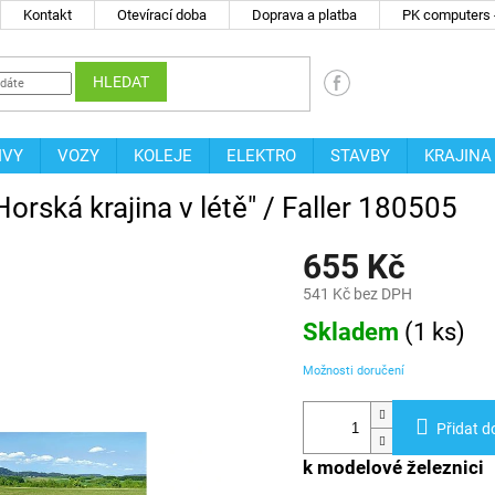
Kontakt
Otevírací doba
Doprava a platba
PK computers -
HLEDAT
IVY
VOZY
KOLEJE
ELEKTRO
STAVBY
KRAJINA
Horská krajina v létě" / Faller 180505
655 Kč
541 Kč bez DPH
Měrná
Skladem
(
1 ks
)
cena:
Možnosti doručení
Přidat d
k modelové železnici