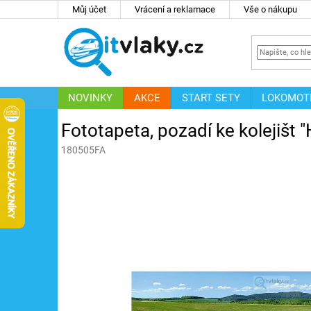
Přejít
Můj účet
Vrácení a reklamace
Vše o nákupu
na
obsah
NOVINKY
AKCE
START SETY
LOKOMOT
IT
ZNAČKY
Fototapeta, pozadí ke kolejišt "
180505FA