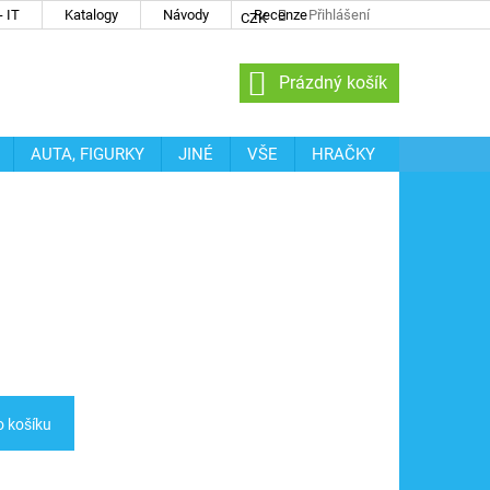
 IT
Katalogy
Návody
Recenze
Přihlášení
CZK
NÁKUPNÍ
Prázdný košík
KOŠÍK
AUTA, FIGURKY
JINÉ
VŠE
HRAČKY
o košíku