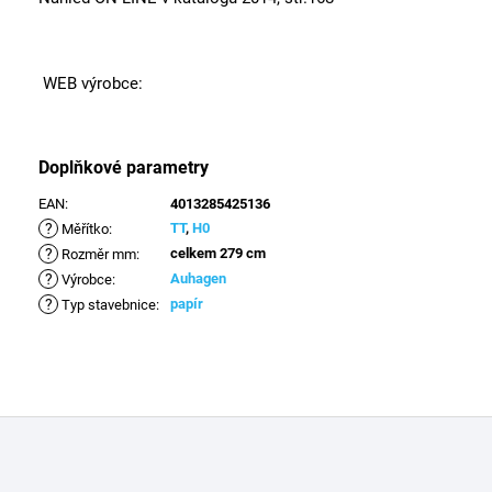
WEB výrobce:
Doplňkové parametry
EAN
:
4013285425136
?
TT
,
H0
Měřítko
:
?
celkem 279 cm
Rozměr mm
:
?
Auhagen
Výrobce
:
?
papír
Typ stavebnice
:
Z
á
p