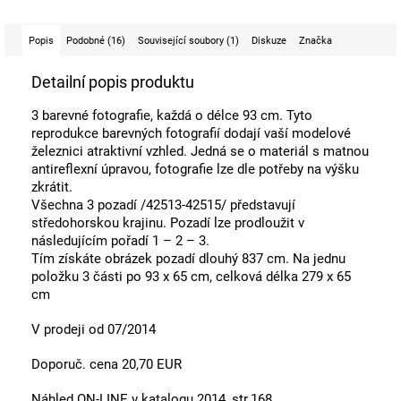
Popis
Podobné (16)
Související soubory (1)
Diskuze
Značka
Detailní popis produktu
3 barevné fotografie, každá o délce 93 cm. Tyto
reprodukce barevných fotografií dodají vaší modelové
železnici atraktivní vzhled. Jedná se o materiál s matnou
antireflexní úpravou, fotografie lze dle potřeby na výšku
zkrátit.
Všechna 3 pozadí /42513-42515/ představují
středohorskou krajinu. Pozadí lze prodloužit v
následujícím pořadí 1 – 2 – 3.
Tím získáte obrázek pozadí dlouhý 837 cm. Na jednu
položku 3 části po 93 x 65 cm, celková délka 279 x 65
cm
V prodeji od 07/2014
Doporuč. cena 20,70 EUR
Náhled ON-LINE v katalogu 2014, str.168