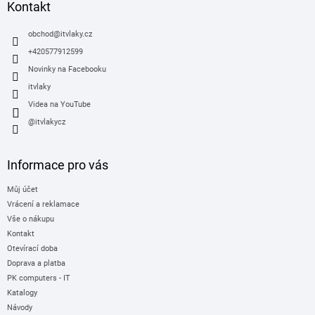
a
Kontakt
t
í
obchod
@
itvlaky.cz
+420577912599
Novinky na Facebooku
itvlaky
Videa na YouTube
@itvlakycz
Informace pro vás
Můj účet
Vrácení a reklamace
Vše o nákupu
Kontakt
Otevírací doba
Doprava a platba
PK computers - IT
Katalogy
Návody