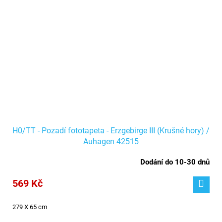
H0/TT - Pozadí fototapeta - Erzgebirge III (Krušné hory) /
Auhagen 42515
Dodání do 10-30 dnů
569 Kč
279 X 65 cm