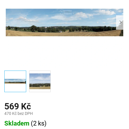
569 Kč
470 Kč bez DPH
Měrná
Skladem
(
2 ks
)
cena: