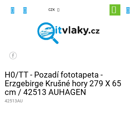
Přejít
na
NÁKUPNÍ
CZK
obsah
KOŠÍK
H0/TT - Pozadí fototapeta -
Erzgebirge Krušné hory 279 X 65
cm / 42513 AUHAGEN
42513AU