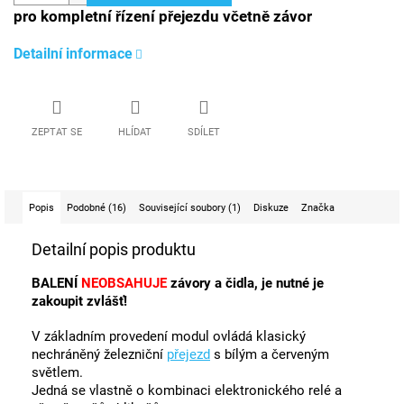
pro kompletní řízení přejezdu včetně závor
Detailní informace
ZEPTAT SE
HLÍDAT
SDÍLET
Popis
Podobné (16)
Související soubory (1)
Diskuze
Značka
Detailní popis produktu
BALENÍ
NEOBSAHUJE
závory a čid
la, je nutné je
zakoupit zvlášť!
V základním provedení modul ovládá klasický
nechráněný železniční
přejezd
s bílým a červeným
světlem.
Jedná se vlastně o kombinaci elektronického relé a