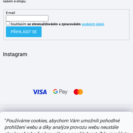
našem e-shopu.
E-mail
Souhlasím
se shromažďováním
a zpracováním
osobních údajů
.
PŘIHLÁSIT SE
Instagram
Vytvořil Shoptet
"
Používáme cookies, abychom Vám umožnili pohodlné
prohlížení webu a díky analýze provozu webu neustále
Copyright 2026
itvlaky.cz
. Všechna práva vyhrazena.
Upravit nastavení cookies