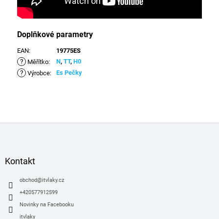
Doplňkové parametry
EAN
:
19775ES
?
N
,
TT
,
H0
Měřítko
:
?
Es Pečky
Výrobce
:
Z
á
p
a
Kontakt
t
í
obchod
@
itvlaky.cz
+420577912599
Novinky na Facebooku
itvlaky