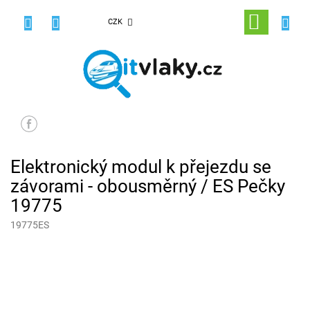
Přejít
na
NÁKUPNÍ
CZK
obsah
KOŠÍK
Elektronický modul k přejezdu se
závorami - obousměrný / ES Pečky
19775
19775ES