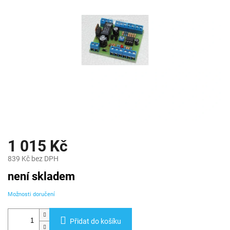
1 015 Kč
839 Kč bez DPH
Měrná
není skladem
cena:
Možnosti doručení
Přidat do košíku