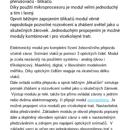
přerušovačů - blikačů.
Díky použití mikroprocesoru je modul velmi jednoduchý
a tím i levný.
Oproti běžným zapojením blikačů modul věrně
napodobuje pozvolné rozsvěcení a zhášení světel jako u
skutečných žárovek. Jednoduchým propojením je možné
moduly kombinovat i pro vícekolejné trati.
Elektronický modul pro kompletní řízení železničního přejezdu
včetně závor. Snímání vlaků je pomocí 3 optických čidel. Modul
je zcela nezávislý na použitém systému - analog (dvou i
tříkolejnicový, Maerklin), digital, v libovolném modelovém
měřítku. Díky optickým čidlům reaguje na skutečnou délku
vlaků.
Dále ovládá světla přejezdu a oproti běžným „blikačům“ simuluje
pomalé zhášení a rozsvěcení světel jako u skutečných žárovek.
Výstup modulu je relé, takže lze přímo ovládat závory s jedním
nebo dvěma elektromagnety, či připojit modul
servopohonu
. Je
možné propojení více modulů pro vícekolejné trati. Nastavitelná
doba předzvánění. Základem modulu je obvod přejezdu popsaný
dále a doplněný obvodem spínání závor s relé s nastavitelným
předzváněním a zdrojem pro napájení optických snímačů. V
základní verzi je určen pro jednokolejnou obousměrnou trať s