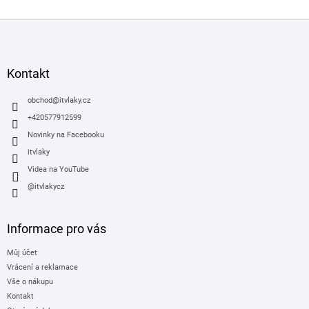
Z
á
p
a
Kontakt
t
í
obchod
@
itvlaky.cz
+420577912599
Novinky na Facebooku
itvlaky
Videa na YouTube
@itvlakycz
Informace pro vás
Můj účet
Vrácení a reklamace
Vše o nákupu
Kontakt