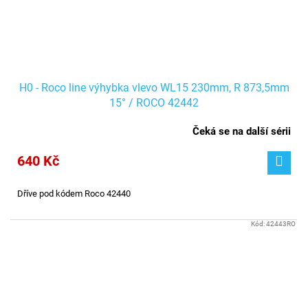
H0 - Roco line výhybka vlevo WL15 230mm, R 873,5mm
15° / ROCO 42442
Čeká se na další sérii
640 Kč
Dříve pod kódem Roco 42440
Kód:
42443RO