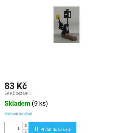
83 Kč
69 Kč bez DPH
Měrná
Skladem
(
9 ks
)
cena:
Možnosti doručení
Přidat do košíku