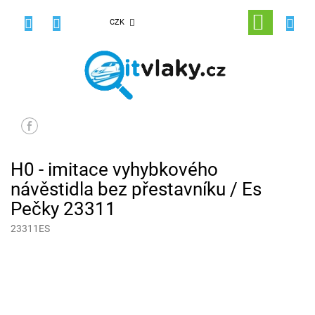
Přejít
na
NÁKUPNÍ
CZK
obsah
KOŠÍK
H0 - imitace vyhybkového
návěstidla bez přestavníku / Es
Pečky 23311
23311ES