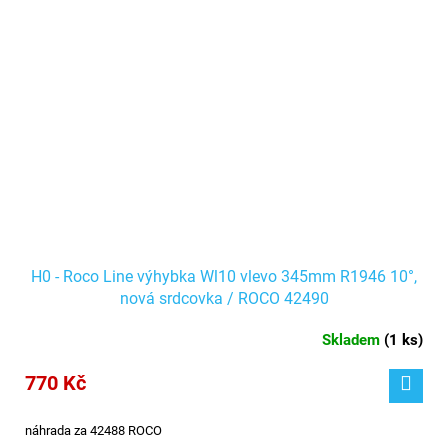
H0 - Roco Line výhybka Wl10 vlevo 345mm R1946 10°,
nová srdcovka / ROCO 42490
Skladem
(
1 ks
)
770 Kč
náhrada za 42488 ROCO