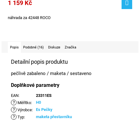
1 159 Kč
náhrada za 42448 ROCO
Popis
Podobné (16)
Diskuze
Značka
Detailní popis produktu
pečlivě zabaleno / maketa / sestaveno
Doplňkové parametry
EAN
:
23311ES
?
H0
Měřítko
:
?
Es Pečky
Výrobce
:
?
maketa přestavníku
Typ
: