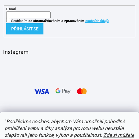
E-mail
Souhlasím
se shromažďováním
a zpracováním
osobních údajů
.
PŘIHLÁSIT SE
Instagram
Vytvořil Shoptet
"
Používáme cookies, abychom Vám umožnili pohodlné
prohlížení webu a díky analýze provozu webu neustále
Copyright 2026
itvlaky.cz
. Všechna práva vyhrazena.
Upravit nastavení cookies
zlepšovali jeho funkce, výkon a použitelnost.
Zde si můžete