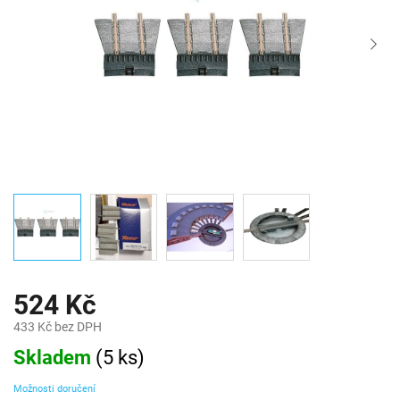
524 Kč
433 Kč bez DPH
Měrná
Skladem
(
5 ks
)
cena:
Možnosti doručení