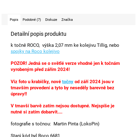
Popis
Podobné (7)
Diskuze
Značka
Detailní popis produktu
k točně ROCO, výška 2,07 mm ke kolejivu Tillig, nebo
spojky na Roco kolejivo
POZOR! Jedná se o světlé verze vhodné jen k točnám
vyrobeným před zářím 2024!
Viz foto u krabičky, nové
točny
od září 2024 jsou v
tmavším provedení a tyto by neseděly barevně bez
úpravy!!
V tmavší barvě zatím nejsou dostupné. Nejspíše je
nutné si zatím dobarvit....
fotografie s točnou: Martin Pinta (LokoPin)
Starý kód byl Roco 6681