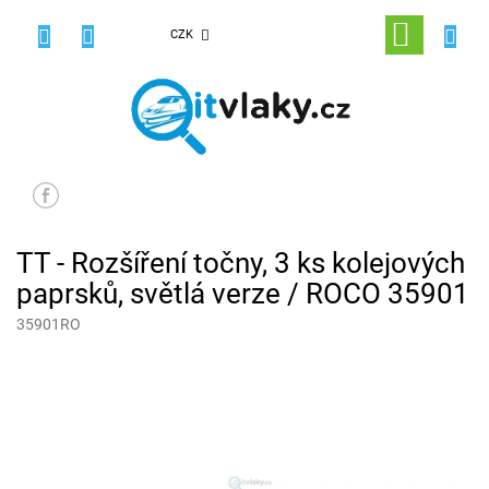
Přejít
na
NÁKUPNÍ
CZK
obsah
KOŠÍK
TT - Rozšíření točny, 3 ks kolejových
paprsků, světlá verze / ROCO 35901
35901RO