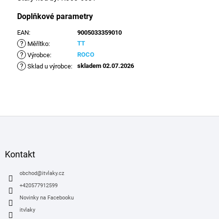
Doplňkové parametry
EAN
:
9005033359010
?
TT
Měřítko
:
?
ROCO
Výrobce
:
?
skladem 02.07.2026
Sklad u výrobce
:
Z
á
p
a
Kontakt
t
í
obchod
@
itvlaky.cz
+420577912599
Novinky na Facebooku
itvlaky