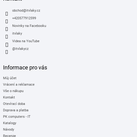
t
í
obchod
@
itvlaky.cz
+420577912599
Novinky na Facebooku
itvlaky
Videa na YouTube
@itvlakycz
Informace pro vás
Můj účet
Vrácení a reklamace
Vše o nákupu
Kontakt
Otevírací doba
Doprava a platba
PK computers - IT
Katalogy
Návody
Recenze