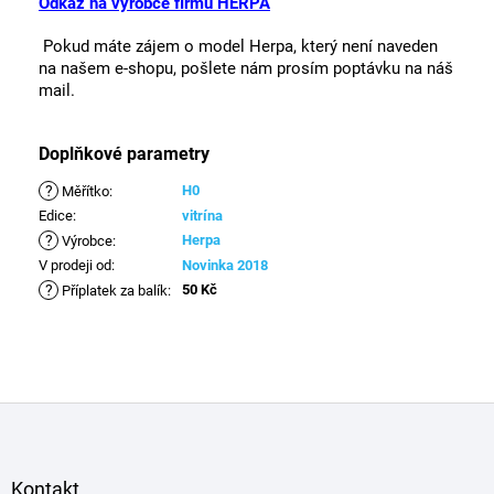
Odkaz na výrobce firmu HERPA
Pokud máte zájem o model Herpa, který není naveden
na našem e-shopu, pošlete nám prosím poptávku na náš
mail.
Doplňkové parametry
?
H0
Měřítko
:
Edice
:
vitrína
?
Herpa
Výrobce
:
V prodeji od
:
Novinka 2018
?
50 Kč
Příplatek za balík
:
Z
á
p
a
Kontakt