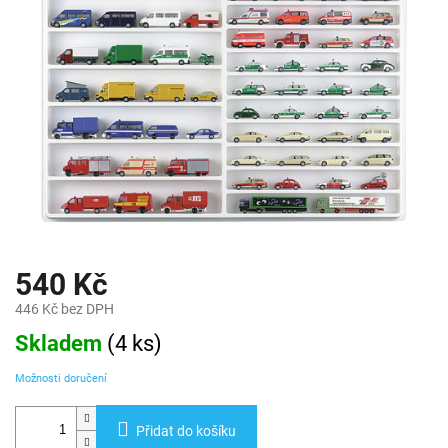
540 Kč
446 Kč bez DPH
Měrná
Skladem
(
4 ks
)
cena:
Možnosti doručení
Přidat do košíku