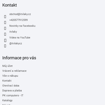
a
Kontakt
t
í
obchod
@
itvlaky.cz
+420577912599
Novinky na Facebooku
itvlaky
Videa na YouTube
@itvlakycz
Informace pro vás
Můj účet
Vrácení a reklamace
Vše o nákupu
Kontakt
Otevírací doba
Doprava a platba
PK computers - IT
Katalogy