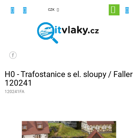
Přejít
na
NÁKUPNÍ
CZK
obsah
KOŠÍK
H0 - Trafostanice s el. sloupy / Faller
120241
120241FA