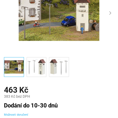
463 Kč
383 Kč bez DPH
Měrná
Dodání do 10-30 dnů
cena:
Možnosti doručení