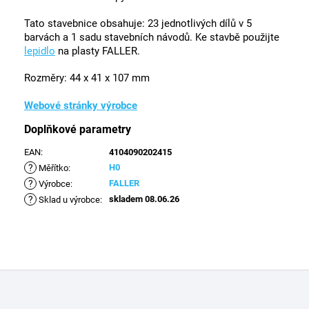
Tato stavebnice obsahuje: 23 jednotlivých dílů v 5
barvách a 1 sadu stavebních návodů. Ke stavbě použijte
lepidlo
na plasty FALLER.
Rozměry: 44 x 41 x 107 mm
Webové stránky výrobce
Doplňkové parametry
EAN
:
4104090202415
?
H0
Měřítko
:
?
FALLER
Výrobce
:
?
skladem 08.06.26
Sklad u výrobce
:
Z
á
p