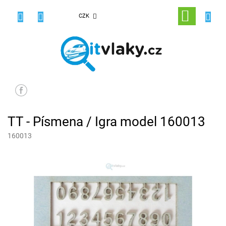
Přejít
na
NÁKUPNÍ
CZK
obsah
KOŠÍK
TT - Písmena / Igra model 160013
160013