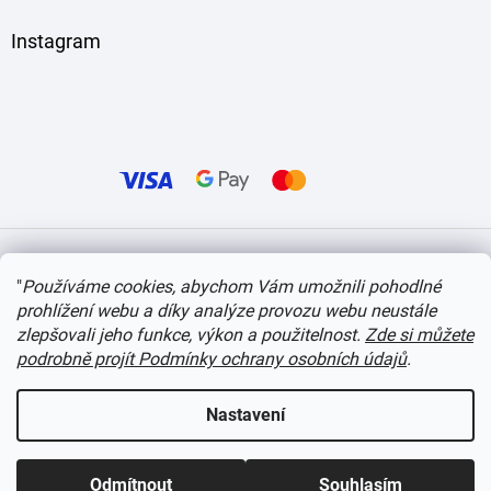
Instagram
Vytvořil Shoptet
"
Používáme cookies, abychom Vám umožnili pohodlné
prohlížení webu a díky analýze provozu webu neustále
Copyright 2026
itvlaky.cz
. Všechna práva vyhrazena.
Upravit nastavení cookies
zlepšovali jeho funkce, výkon a použitelnost.
Zde si můžete
podrobně projít Podmínky ochrany osobních údajů
.
Nastavení
Odmítnout
Souhlasím