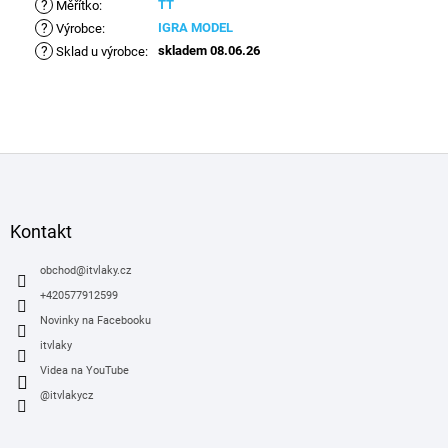
?
TT
Měřítko
:
?
IGRA MODEL
Výrobce
:
?
skladem 08.06.26
Sklad u výrobce
:
Z
á
p
a
Kontakt
t
í
obchod
@
itvlaky.cz
+420577912599
Novinky na Facebooku
itvlaky
Videa na YouTube
@itvlakycz