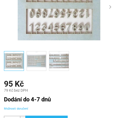
95 Kč
79 Kč bez DPH
Měrná
Dodání do 4-7 dnů
cena:
Možnosti doručení