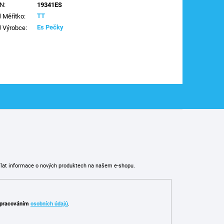
AN
:
19341ES
TT
Měřítko
:
Es Pečky
Výrobce
:
ílat informace o nových produktech na našem e-shopu.
pracováním
osobních údajů
.