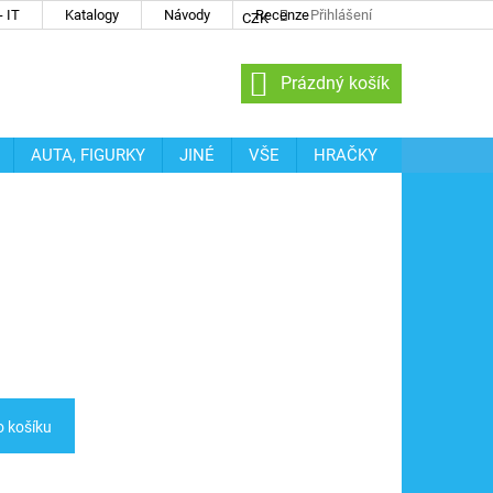
 IT
Katalogy
Návody
Recenze
Přihlášení
CZK
NÁKUPNÍ
Prázdný košík
KOŠÍK
AUTA, FIGURKY
JINÉ
VŠE
HRAČKY
o košíku