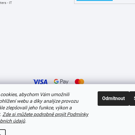
ers - IT
cookies, abychom Vám umožnili
Odmítnout
ohlížení webu a díky analýze provozu
í cookies
e zlepšovali jeho funkce, výkon a
t.
Zde si můžete podrobně projít Podmínky
bních údajů
.