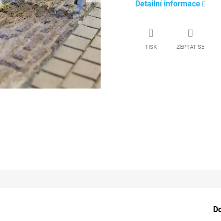
Detailní informace
TISK
ZEPTAT SE
D