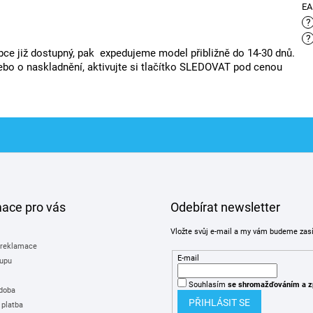
E
?
?
ce již dostupný, pak expedujeme model přibližně do 14-30 dnů.
bo o naskladnění, aktivujte si tlačítko SLEDOVAT pod cenou
mace pro vás
Odebírat newsletter
Vložte svůj e-mail a my vám budeme zas
 reklamace
E-mail
upu
Souhlasím
se shromažďováním
a z
 doba
PŘIHLÁSIT SE
 platba