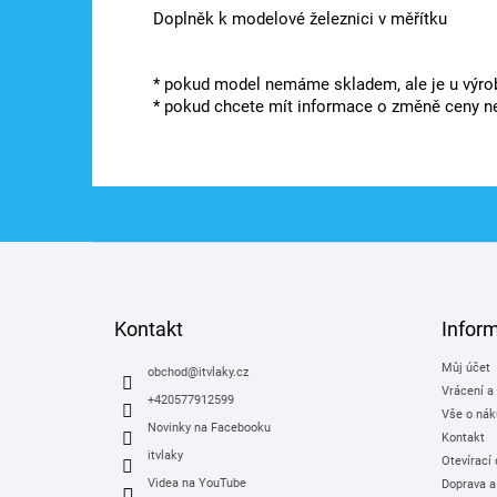
Doplněk k modelové železnici v měřítku
* pokud model nemáme skladem, ale je u výrob
* pokud chcete mít informace o změně ceny ne
Z
á
p
a
Kontakt
Infor
t
Můj účet
í
obchod
@
itvlaky.cz
Vrácení a
+420577912599
Vše o nák
Novinky na Facebooku
Kontakt
itvlaky
Otevírací
Videa na YouTube
Doprava a