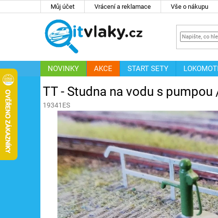
Přejít
Můj účet
Vrácení a reklamace
Vše o nákupu
na
obsah
NOVINKY
AKCE
START SETY
LOKOMOT
IT
ZNAČKY
TT - Studna na vodu s pumpou 
19341ES