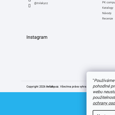
PK comput
@itvlakycz
Katalogy
Návody
Recenze
Instagram
"
Používáme 
pohodlné pr
Copyright 2026
itvlaky.cz
. Všechna práva vyhrazena.
Upravit nastaven
webu neustál
použitelnos
ochrany oso