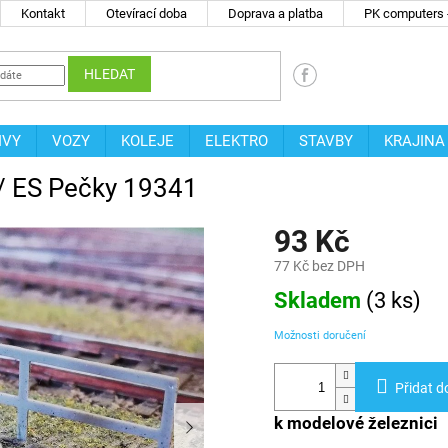
Kontakt
Otevírací doba
Doprava a platba
PK computers -
HLEDAT
IVY
VOZY
KOLEJE
ELEKTRO
STAVBY
KRAJINA
/ ES Pečky 19341
93 Kč
77 Kč bez DPH
Měrná
Skladem
(
3 ks
)
cena:
Možnosti doručení
Přidat d
k modelové železnici