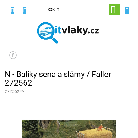
Přejít
na
NÁKUPNÍ
CZK
obsah
KOŠÍK
N - Balíky sena a slámy / Faller
272562
272562FA