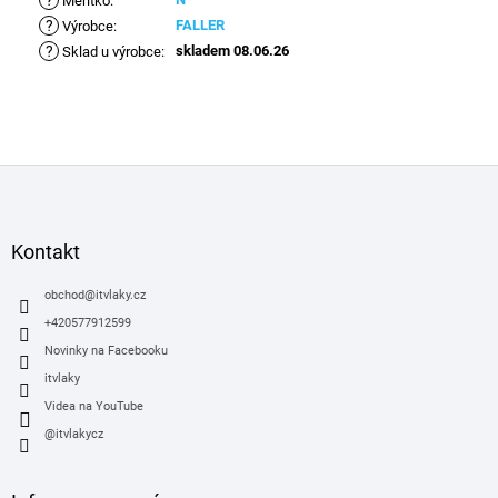
?
Měřítko
:
?
FALLER
Výrobce
:
?
skladem 08.06.26
Sklad u výrobce
:
Z
á
p
a
Kontakt
t
í
obchod
@
itvlaky.cz
+420577912599
Novinky na Facebooku
itvlaky
Videa na YouTube
@itvlakycz