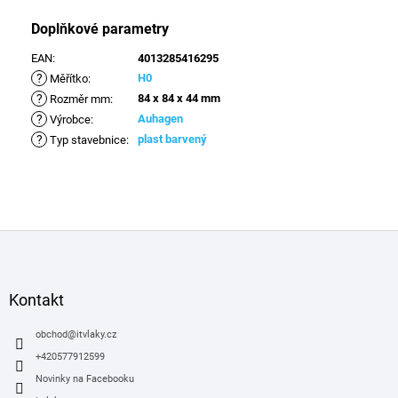
Doplňkové parametry
EAN
:
4013285416295
?
H0
Měřítko
:
?
84 x 84 x 44 mm
Rozměr mm
:
?
Auhagen
Výrobce
:
?
plast barvený
Typ stavebnice
:
Z
á
p
a
Kontakt
t
í
obchod
@
itvlaky.cz
+420577912599
Novinky na Facebooku