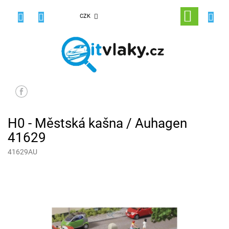
Přejít
na
NÁKUPNÍ
CZK
obsah
KOŠÍK
H0 - Městská kašna / Auhagen
41629
41629AU