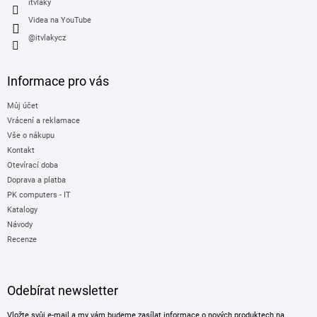
itvlaky
Videa na YouTube
@itvlakycz
Informace pro vás
Můj účet
Vrácení a reklamace
Vše o nákupu
Kontakt
Otevírací doba
Doprava a platba
PK computers - IT
Katalogy
Návody
Recenze
Odebírat newsletter
Vložte svůj e-mail a my vám budeme zasílat informace o nových produktech na