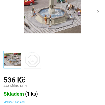
536 Kč
443 Kč bez DPH
Měrná
Skladem
(
1 ks
)
cena:
Možnosti doručení