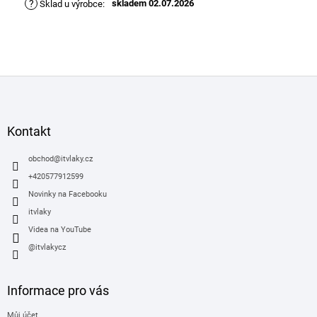
?
skladem 02.07.2026
Sklad u výrobce
:
Z
á
p
a
Kontakt
t
í
obchod
@
itvlaky.cz
+420577912599
Novinky na Facebooku
itvlaky
Videa na YouTube
@itvlakycz
Informace pro vás
Můj účet