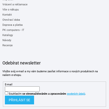
Vrácení a reklamace
Vše o nákupu
Kontakt
Otevírací doba
Doprava a platba
PK computers - IT
Katalogy
Návody
Recenze
Odebírat newsletter
Vložte svůj e-mail a my vám budeme zasílat informace o nových produktech na
našem e-shopu.
E-mail
Souhlasím
se shromažďováním
a zpracováním
osobních údajů
.
PŘIHLÁSIT SE