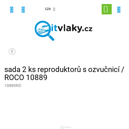
Přejít
na
NÁKUPNÍ
CZK
obsah
KOŠÍK
sada 2 ks reproduktorů s ozvučnicí /
ROCO 10889
10889RO