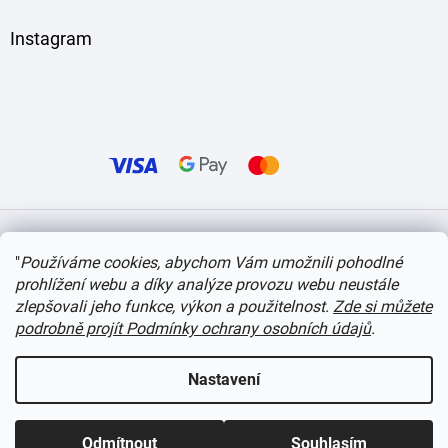
Instagram
Vytvořil Shoptet
"
Používáme cookies, abychom Vám umožnili pohodlné
prohlížení webu a díky analýze provozu webu neustále
Copyright 2026
itvlaky.cz
. Všechna práva vyhrazena.
Upravit nastavení cookies
zlepšovali jeho funkce, výkon a použitelnost.
Zde si můžete
podrobně projít Podmínky ochrany osobních údajů
.
Nastavení
Odmítnout
Souhlasím