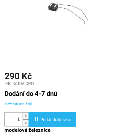
290 Kč
240 Kč bez DPH
Měrná
Dodání do 4-7 dnů
cena:
Možnosti doručení
Přidat do košíku
modelová železnice