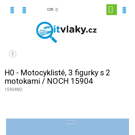
Přejít
na
NÁKUPN
CZK
obsah
KOŠÍK
H0 - Motocyklisté, 3 figurky s 2
motokami / NOCH 15904
15904NO