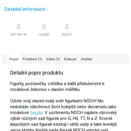
Detailní informace
ZEPTAT SE
HLÍDAT
SDÍLET
Popis
Podobné (1)
Videa (1)
Diskuze
Značka
Detailní popis produktu
Figurky, postavičky, zvířátka a další příslušenství k
modelové železnici v daném měřítku.
Oživte svůj vlastní malý svět figurkami NOCH! Nic
nedokáže vdechnout život kolejišti nebo dioramatu jako
modelové
figurky
. V sortimentu NOCH najdete obrovský
výběr různých sad figurek pro G, H0, TT, N a Z. Kromě
klasických sad figurek existují i ​​větší sady a také levnější
verze Hobby. Každá sada figurek NOCH vypráví svůj