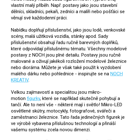
vlastní malý příběh. Např. postavy jako jsou stavební
dělníci, skladníci, pekaři, zedníci a malíři nebo pošťáci se
věnují své každodenní práci.
Nabídku doplňují příslušenství, jako jsou lodě, venkovské
scény, malá užitková vozidla, stánky apod. Sady
příslušenství obsahují řadu ručně barevných doplňků,
které odpovídají příslušnému tématu. Všechny modelové
postavy z NOCH jsou plné detailu. Postavy jsou ručně
malované a oživují jakékoli rozložení modelové železnice
nebo dioráma. Můžete je však také použít k vyzdobení
malého dárku nebo pohlednice - inspirujte se na
NOCH
KREATIV
.
Velkou zajímavostí a specialitou jsou mikro-
motion
figurky
, které se například skutečně pohybují a
tančí. Ale to není vše - některé mají i světlo! Mikro-LED
osvětlené skútry, motocykly, fotografové, svářeči a
zaměstnanci železnice. Tato řada jedinečných figurek je
ve výrobě vybavena příslušnou technologií a přináší
vašemu systému zcela novou dimenzi.