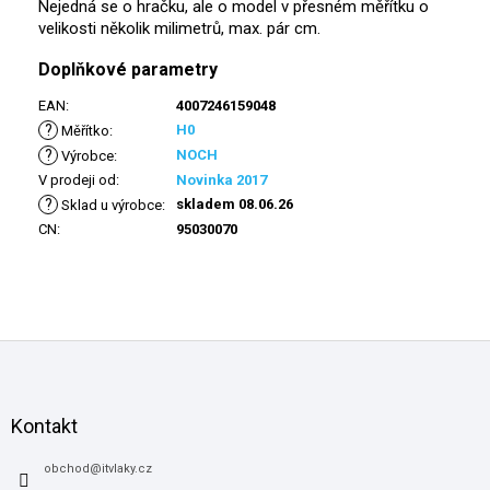
Nejedná se o hračku, ale o model v přesném měřítku o
velikosti několik milimetrů, max. pár cm.
Doplňkové parametry
EAN
:
4007246159048
?
H0
Měřítko
:
?
NOCH
Výrobce
:
V prodeji od
:
Novinka 2017
?
skladem 08.06.26
Sklad u výrobce
:
CN
:
95030070
Z
á
p
a
Kontakt
t
í
obchod
@
itvlaky.cz