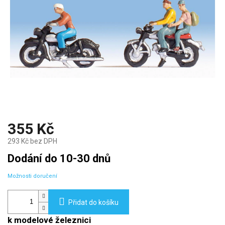
355 Kč
293 Kč bez DPH
Měrná
Dodání do 10-30 dnů
cena:
Možnosti doručení
Přidat do košíku
k modelové železnici