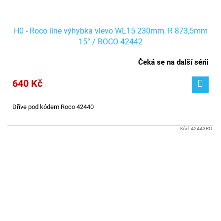
H0 - Roco line výhybka vlevo WL15 230mm, R 873,5mm
15° / ROCO 42442
Čeká se na další sérii
640 Kč
Dříve pod kódem Roco 42440
Kód:
42443RO