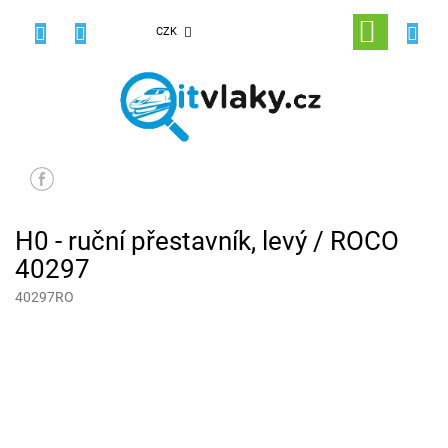
Přejít
na
NÁKUPNÍ
CZK
obsah
KOŠÍK
H0 - ruční přestavník, levý / ROCO
40297
40297RO