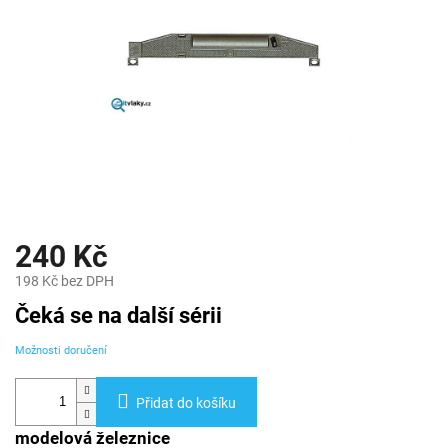
240 Kč
198 Kč bez DPH
Měrná
Čeká se na další sérii
cena:
Možnosti doručení
Přidat do košíku
modelová železnice