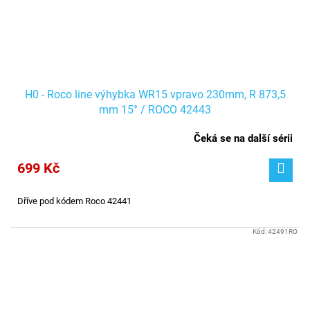
H0 - Roco line výhybka WR15 vpravo 230mm, R 873,5
mm 15° / ROCO 42443
Čeká se na další sérii
699 Kč
Dříve pod kódem Roco 42441
Kód:
42491RO