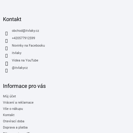
á
p
a
Kontakt
t
í
obchod
@
itvlaky.cz
+420577912599
Novinky na Facebooku
itvlaky
Videa na YouTube
@itvlakycz
Informace pro vás
Můj účet
Vrácení a reklamace
Vše o nákupu
Kontakt
Otevírací doba
Doprava a platba