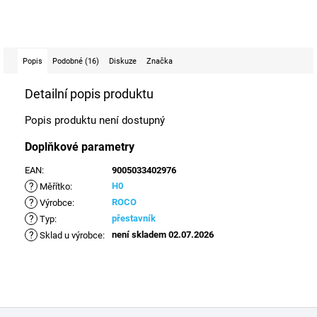
Popis
Podobné (16)
Diskuze
Značka
Detailní popis produktu
Popis produktu není dostupný
Doplňkové parametry
EAN
:
9005033402976
?
H0
Měřítko
:
?
ROCO
Výrobce
:
?
přestavník
Typ
:
?
není skladem 02.07.2026
Sklad u výrobce
:
Z