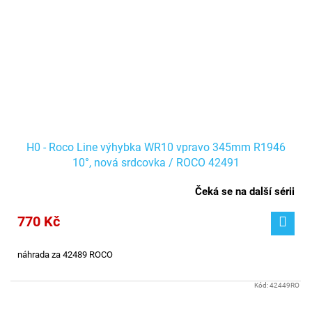
H0 - Roco Line výhybka WR10 vpravo 345mm R1946
10°, nová srdcovka / ROCO 42491
Čeká se na další sérii
770 Kč
náhrada za 42489 ROCO
Kód:
42449RO