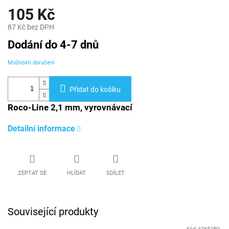
105 Kč
87 Kč bez DPH
Měrná
Dodání do 4-7 dnů
cena:
Možnosti doručení
Přidat do košíku
Roco-Line 2,1 mm, vyrovnávací
Detailní informace
ZEPTAT SE
HLÍDAT
SDÍLET
Související produkty
Kód:
42652RO