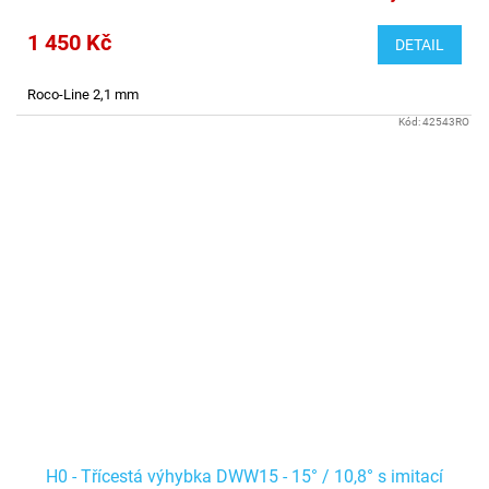
1 450 Kč
DETAIL
Roco-Line 2,1 mm
Kód:
42543RO
H0 - Třícestá výhybka DWW15 - 15° / 10,8° s imitací