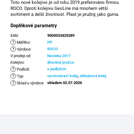
Toto nové kolejivo je od roku 2019 preferováno firmou
ROCO. Oproti kolejivu GeoLine má mnohem větší
sortiment a delší životnost. Plast je pružný, jako guma.
Doplňkové parametry
EAN
:
9005033425289
?
H0
Měřítko
:
?
ROCO
Výrobce
:
V prodeji od
:
Novinka 2017
Kolejivo
:
dřevěné pražce
?
s podložím
Podloží
:
?
vyrovnávací kolej
,
oblouková kolej
Typ
:
?
skladem 02.07.2026
Sklad u výrobce
:
Z
á
p