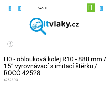
Přejít
na
NÁKUPNÍ
CZK
obsah
KOŠÍK
H0 - oblouková kolej R10 - 888 mm /
15° vyrovnávací s imitací štěrku /
ROCO 42528
42528RO