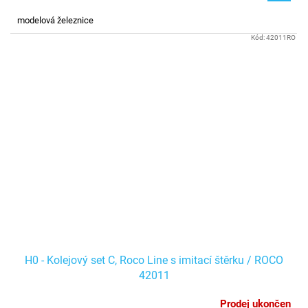
modelová železnice
Kód:
42011RO
H0 - Kolejový set C, Roco Line s imitací štěrku / ROCO
42011
Prodej ukončen