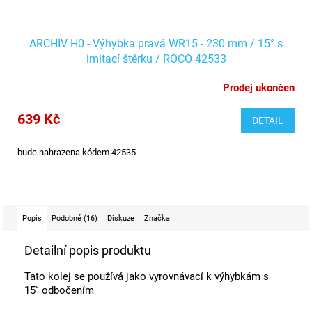
ARCHIV H0 - Výhybka pravá WR15 - 230 mm / 15° s
imitací štěrku / ROCO 42533
Prodej ukončen
639 Kč
DETAIL
bude nahrazena kódem 42535
Popis
Podobné (16)
Diskuze
Značka
Detailní popis produktu
Tato kolej se používá jako vyrovnávací k výhybkám s
15˚ odbočením