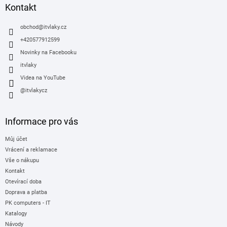
a
Kontakt
t
í
obchod
@
itvlaky.cz
+420577912599
Novinky na Facebooku
itvlaky
Videa na YouTube
@itvlakycz
Informace pro vás
Můj účet
Vrácení a reklamace
Vše o nákupu
Kontakt
Otevírací doba
Doprava a platba
PK computers - IT
Katalogy
Návody