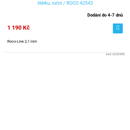
štěrku, ruční / ROCO 42543
Dodání do 4-7 dnů
1 190 Kč
Roco-Line 2,1 mm
Kód:
42533RO