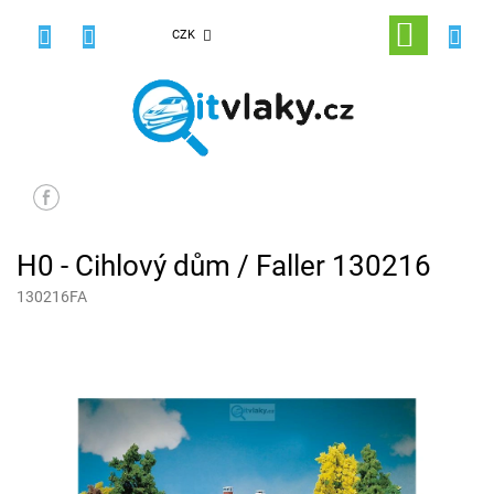
Přejít
na
NÁKUPNÍ
CZK
obsah
KOŠÍK
H0 - Cihlový dům / Faller 130216
130216FA