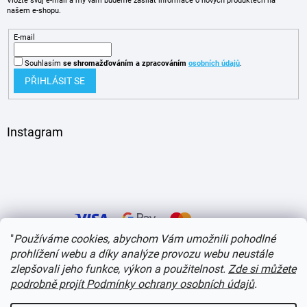
Vložte svůj e-mail a my vám budeme zasílat informace o nových produktech na
našem e-shopu.
E-mail
Souhlasím
se shromažďováním
a zpracováním
osobních údajů
.
PŘIHLÁSIT SE
Instagram
"
Používáme cookies, abychom Vám umožnili pohodlné
prohlížení webu a díky analýze provozu webu neustále
zlepšovali jeho funkce, výkon a použitelnost.
Zde si můžete
Vytvořil Shoptet
podrobně projít Podmínky ochrany osobních údajů
.