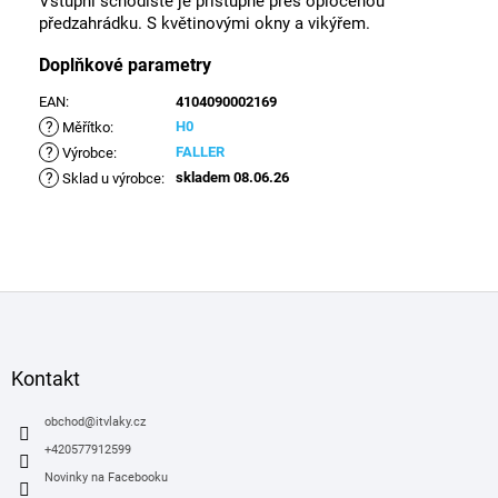
Vstupní schodiště je přístupné přes oplocenou
předzahrádku. S květinovými okny a vikýřem.
Doplňkové parametry
EAN
:
4104090002169
?
H0
Měřítko
:
?
FALLER
Výrobce
:
?
skladem 08.06.26
Sklad u výrobce
:
Z
á
p
a
Kontakt
t
í
obchod
@
itvlaky.cz
+420577912599
Novinky na Facebooku