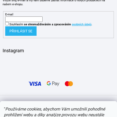
Vložte svůj e-mail a my vám budeme zasílat informace o nových produktech na
našem e-shopu.
E-mail
Souhlasím
se shromažďováním
a zpracováním
osobních údajů
.
PŘIHLÁSIT SE
Instagram
Vytvořil Shoptet
"
Používáme cookies, abychom Vám umožnili pohodlné
prohlížení webu a díky analýze provozu webu neustále