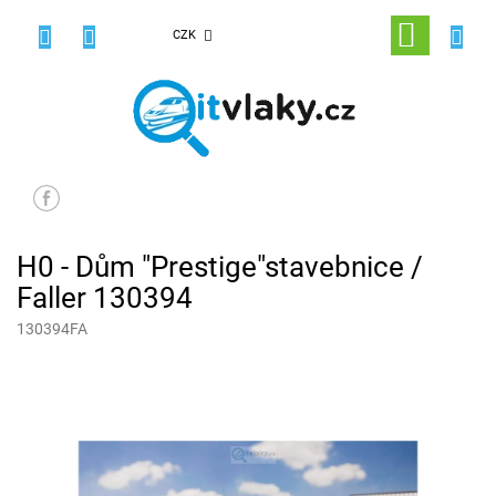
Přejít
na
NÁKUPNÍ
CZK
obsah
KOŠÍK
H0 - Dům "Prestige"stavebnice /
Faller 130394
130394FA