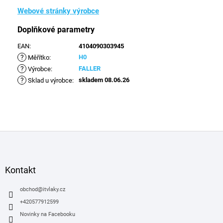
Webové stránky výrobce
Doplňkové parametry
EAN
:
4104090303945
?
H0
Měřítko
:
?
FALLER
Výrobce
:
?
skladem 08.06.26
Sklad u výrobce
:
Z
á
p
a
Kontakt
t
í
obchod
@
itvlaky.cz
+420577912599
Novinky na Facebooku