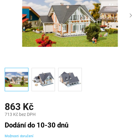
863 Kč
713 Kč bez DPH
Měrná
Dodání do 10-30 dnů
cena:
Možnosti doručení