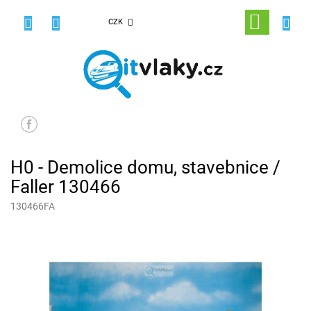
Přejít
na
NÁKUPNÍ
CZK
obsah
KOŠÍK
H0 - Demolice domu, stavebnice /
Faller 130466
130466FA