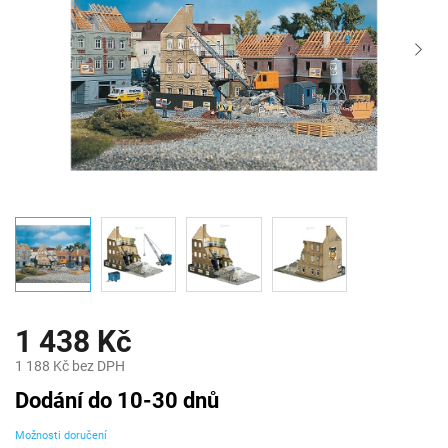
1 438 Kč
1 188 Kč bez DPH
Měrná
Dodání do 10-30 dnů
cena:
Možnosti doručení