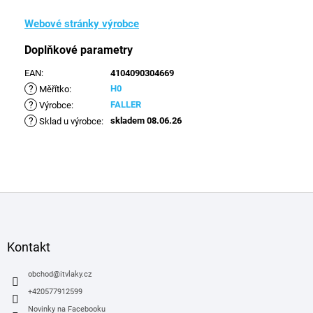
Webové stránky výrobce
Doplňkové parametry
EAN
:
4104090304669
?
H0
Měřítko
:
?
FALLER
Výrobce
:
?
skladem 08.06.26
Sklad u výrobce
:
Z
á
p
a
Kontakt
t
í
obchod
@
itvlaky.cz
+420577912599
Novinky na Facebooku