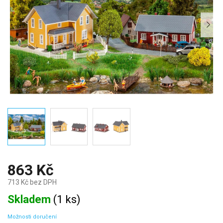
863 Kč
713 Kč bez DPH
Měrná
Skladem
(
1 ks
)
cena:
Možnosti doručení