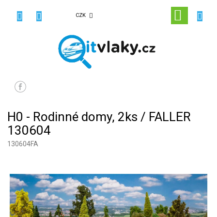
Přejít
na
NÁKUPN
CZK
obsah
KOŠÍK
H0 - Rodinné domy, 2ks / FALLER
130604
130604FA