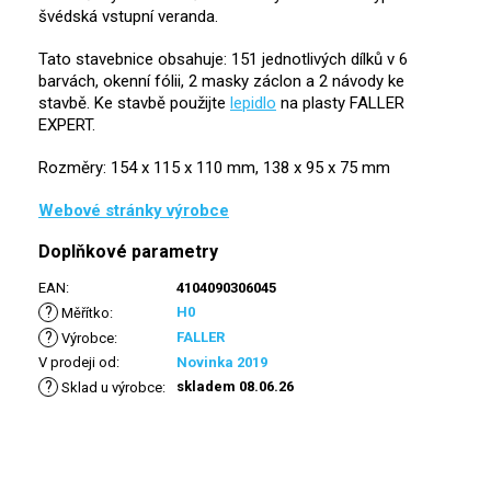
švédská vstupní veranda.
Tato stavebnice obsahuje: 151 jednotlivých dílků v 6
barvách, okenní fólii, 2 masky záclon a 2 návody ke
stavbě. Ke stavbě použijte
lepidlo
na plasty FALLER
EXPERT.
Rozměry: 154 x 115 x 110 mm, 138 x 95 x 75 mm
Webové stránky výrobce
Doplňkové parametry
EAN
:
4104090306045
?
H0
Měřítko
:
?
FALLER
Výrobce
:
V prodeji od
:
Novinka 2019
?
skladem 08.06.26
Sklad u výrobce
: