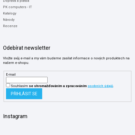
Doprava a platba
PK computers - IT
Katalogy
Návody
Recenze
Odebírat newsletter
Vložte svůj e-mail a my vám budeme zasílat informace o nových produktech na
našem e-shopu.
E-mail
Souhlasím
se shromažďováním
a zpracováním
osobních údajů
.
PŘIHLÁSIT SE
Instagram