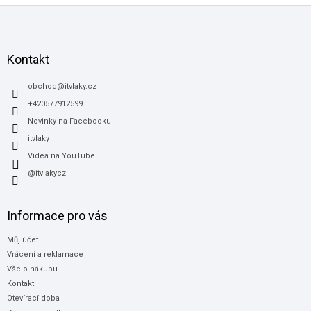
Z
á
p
a
Kontakt
t
í
obchod
@
itvlaky.cz
+420577912599
Novinky na Facebooku
itvlaky
Videa na YouTube
@itvlakycz
Informace pro vás
Můj účet
Vrácení a reklamace
Vše o nákupu
Kontakt
Otevírací doba