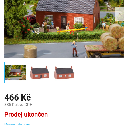
466 Kč
385 Kč bez DPH
Měrná
Prodej ukončen
cena:
Možnosti doručení