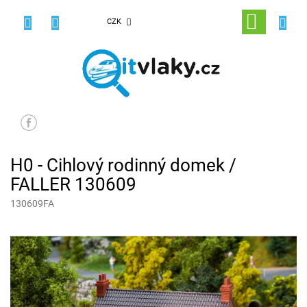
Přejít
na
NÁKUPNÍ
CZK
obsah
KOŠÍK
H0 - Cihlový rodinný domek /
FALLER 130609
130609FA