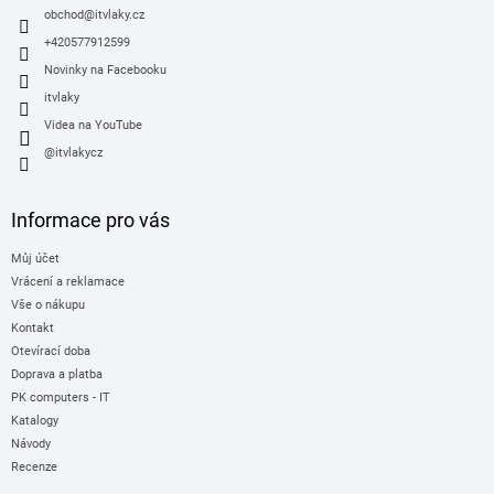
í
obchod
@
itvlaky.cz
+420577912599
Novinky na Facebooku
itvlaky
Videa na YouTube
@itvlakycz
Informace pro vás
Můj účet
Vrácení a reklamace
Vše o nákupu
Kontakt
Otevírací doba
Doprava a platba
PK computers - IT
Katalogy
Návody
Recenze