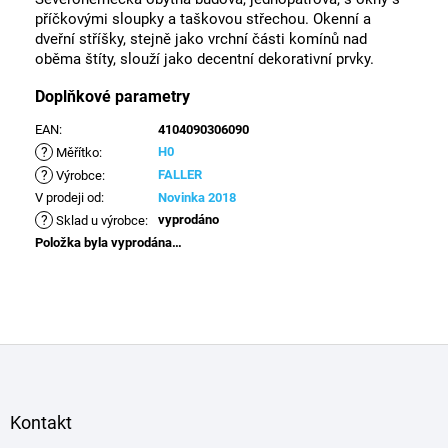
příčkovými sloupky a taškovou střechou. Okenní a
dveřní stříšky, stejně jako vrchní části komínů nad
oběma štíty, slouží jako decentní dekorativní prvky.
Doplňkové parametry
EAN
:
4104090306090
?
H0
Měřítko
:
?
FALLER
Výrobce
:
V prodeji od
:
Novinka 2018
?
vyprodáno
Sklad u výrobce
:
Položka byla vyprodána…
Z
á
p
a
Kontakt
t